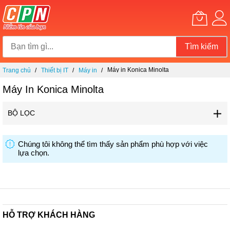
Tìm kiếm
Chuyển
Máy in Konica Minolta
Trang chủ
Thiết bị IT
Máy in
đến
nội
Máy In Konica Minolta
dung
BỘ LỌC
Chúng tôi không thể tìm thấy sản phẩm phù hợp với việc
lựa chọn.
HỖ TRỢ KHÁCH HÀNG