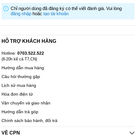
Chỉ người dùng đã đăng ký có thể viết đánh giá. Vui lòng
Basic Specs
đăng nhập
hoặc
tạo tài khoản
Bàn Phím: Không có bảng điều khiển
Loại Phương Tiện Truyền Thông: Nhãn Tze
HỖ TRỢ KHÁCH HÀNG
Các Kích Thước Băng Dính Có Sẵn: 3.5, 6, 9, 12, 18, 24mm
Kích Thước Sản Phẩm (Rộng x Sâu x Cao): 128 mm × 67 mm ×
Hotline:
0703.522.522
128 mm
(8-20h kể cả T7,CN)
Hướng dẫn mua hàng
Trọng lượng: 0.67 kg
Câu hỏi thường gặp
Tốc Độ In: 20mm/sec
Lịch sử mua hàng
In Ấn
Hóa đơn điện tử
Độ Phân Giải: 180 dpi /128 dots
Vận chuyển và giao nhận
Số Dòng Có Thể In: 2 Lines
Hướng dẫn trả góp
Chính sách bảo hành, đổi trả
Số Ký Tự Có Thể In: Smartphone select in Design&Print 2 App or
P-touch Editor
VỀ CPN