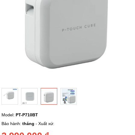
ảnh
Chuyển
Model:
PT-P710BT
đến
phần
Bảo hành:
tháng
- Xuất xứ:
đầu
của