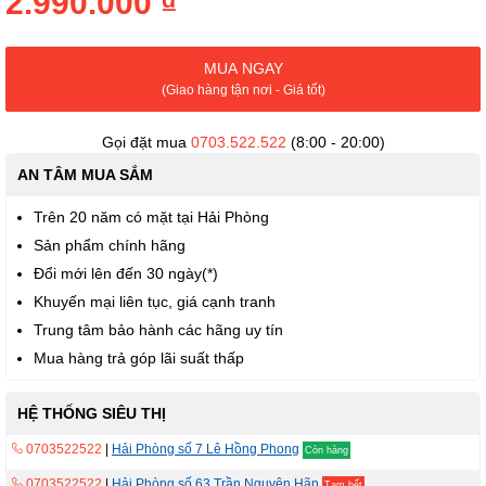
2.990.000 ₫
thư
viện
hình
MUA NGAY
ảnh
(Giao hàng tận nơi - Giá tốt)
Gọi đặt mua
0703.522.522
(8:00 - 20:00)
AN TÂM MUA SẮM
Trên 20 năm có mặt tại Hải Phòng
Sản phẩm chính hãng
Đổi mới lên đến 30 ngày(*)
Khuyến mại liên tục, giá cạnh tranh
Trung tâm bảo hành các hãng uy tín
Mua hàng trả góp lãi suất thấp
HỆ THỐNG SIÊU THỊ
0703522522
|
Hải Phòng số 7 Lê Hồng Phong
Còn hàng
0703522522
|
Hải Phòng số 63 Trần Nguyên Hãn
Tạm hết