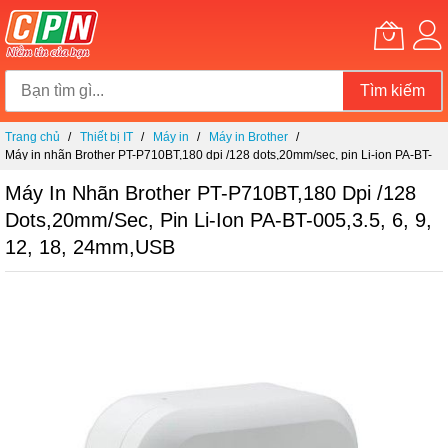
Tìm kiếm
Chuyển
Trang chủ
Thiết bị IT
Máy in
Máy in Brother
đến
Máy in nhãn Brother PT-P710BT,180 dpi /128 dots,20mm/sec, pin Li-ion PA-BT-
nội
005,3.5, 6, 9, 12, 18, 24mm,USB
dung
Máy In Nhãn Brother PT-P710BT,180 Dpi /128
Dots,20mm/sec, Pin Li-Ion PA-BT-005,3.5, 6, 9,
12, 18, 24mm,USB
Chuyển
đến
phần
đầu
của
thư
viện
hình