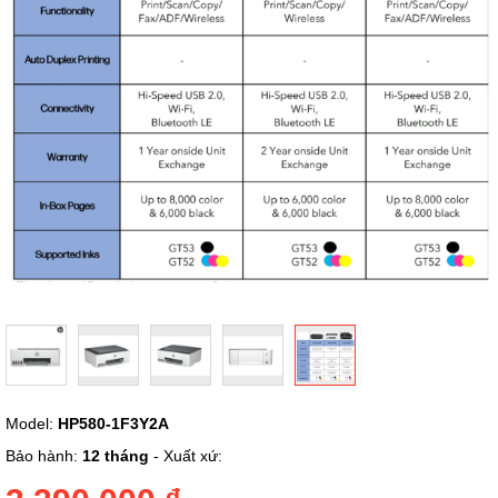
ảnh
Chuyển
Model:
HP580-1F3Y2A
đến
phần
Bảo hành:
12 tháng
- Xuất xứ:
đầu
của