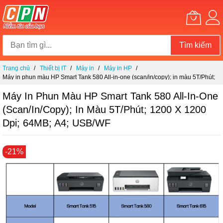
Tìm kiếm
Chuyển
Trang chủ
Thiết bị IT
Máy in
Máy in HP
đến
Máy in phun màu HP Smart Tank 580 All-in-one (scan/in/copy); in màu 5T/Phút;
nội
1200 x 1200 dpi; 64MB; A4; USB/WF
dung
Máy In Phun Màu HP Smart Tank 580 All-In-One
(scan/in/copy); In Màu 5T/Phút; 1200 X 1200
Dpi; 64MB; A4; USB/WF
Chuyển
-21%
đến
phần
đầu
của
thư
viện
hình