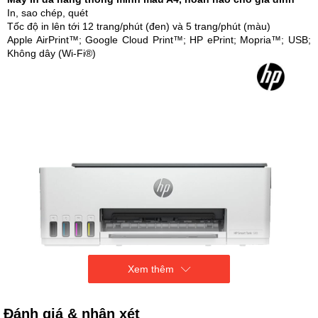
In, sao chép, quét
Tốc độ in lên tới 12 trang/phút (đen) và 5 trang/phút (màu)
Apple AirPrint™; Google Cloud Print™; HP ePrint; Mopria™; USB;
Không dây (Wi-Fi®)
Xem thêm
Đánh giá & nhận xét