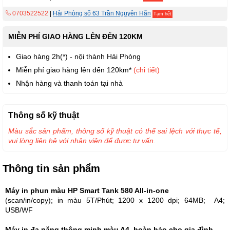
0703522522
|
Hải Phòng số 63 Trần Nguyên Hãn
Tạm hết
MIỄN PHÍ GIAO HÀNG LÊN ĐẾN 120KM
Giao hàng 2h(*) - nội thành Hải Phòng
Miễn phí giao hàng lên đến 120km*
(chi tiết)
Nhận hàng và thanh toán tại nhà
Thông số kỹ thuật
Màu sắc sản phẩm, thông số kỹ thuật có thể sai lệch với thực tế,
vui lòng liên hệ với nhân viên để được tư vấn.
Thông tin sản phẩm
Máy in phun màu HP Smart Tank 580 All-in-one
(scan/in/copy); in màu 5T/Phút; 1200 x 1200 dpi; 64MB; A4;
USB/WF
Máy in đa năng thông minh màu A4, hoàn hảo cho gia đình