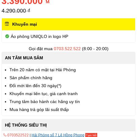
3.390.000 ₫
thư
viện
4.290.000 ₫
hình
ảnh
Khuyến mại
Áo phông UNIQLO in logo HP
Gọi đặt mua
0703.522.522
(8:00 - 20:00)
AN TÂM MUA SẮM
Trên 20 năm có mặt tại Hải Phòng
Sản phẩm chính hãng
Đổi mới lên đến 30 ngày(*)
Khuyến mại liên tục, giá cạnh tranh
Trung tâm bảo hành các hãng uy tín
Mua hàng trả góp lãi suất thấp
HỆ THỐNG SIÊU THỊ
0703522522
|
Hải Phòng số 7 Lê Hồng Phong
Tạm hết