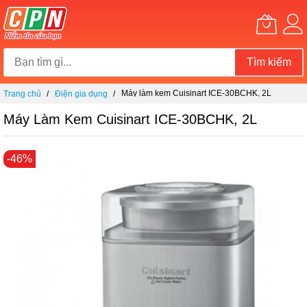
Tìm kiếm
Chuyển
Máy làm kem Cuisinart ICE-30BCHK, 2L
Trang chủ
Điện gia dụng
đến
nội
Máy Làm Kem Cuisinart ICE-30BCHK, 2L
dung
Chuyển
-46%
đến
phần
đầu
của
thư
viện
hình
ảnh