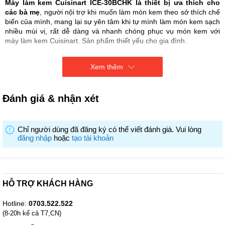
Máy làm kem Cuisinart ICE-30BCHK là thiết bị ưa thích cho
các bà mẹ
, người nội trợ khi muốn làm món kem theo sở thích chế
biến của mình, mang lại sự yên tâm khi tự mình làm món kem sạch
nhiều mùi vị, rất dễ dàng và nhanh chóng phục vụ món kem với
máy làm kem Cuisinart. Sản phẩm thiết yếu cho gia đình.
Xem thêm
Đánh giá & nhận xét
Chỉ người dùng đã đăng ký có thể viết đánh giá. Vui lòng
đăng nhập
hoặc
tạo tài khoản
HỖ TRỢ KHÁCH HÀNG
Hotline:
0703.522.522
(8-20h kể cả T7,CN)