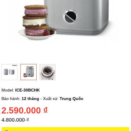
Chuyển
Model:
ICE-30BCHK
đến
phần
Bảo hành:
12 tháng
- Xuất xứ:
Trung Quốc
đầu
của
2.590.000 ₫
thư
viện
4.800.000 ₫
hình
ảnh