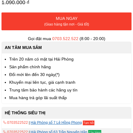
viện
1.090.000 ₫
hình
ảnh
MUA NGAY
(Giao hàng tận nơi - Giá tốt)
Gọi đặt mua
0703.522.522
(8:00 - 20:00)
AN TÂM MUA SẮM
Trên 20 năm có mặt tại Hải Phòng
Sản phẩm chính hãng
Đổi mới lên đến 30 ngày(*)
Khuyến mại liên tục, giá cạnh tranh
Trung tâm bảo hành các hãng uy tín
Mua hàng trả góp lãi suất thấp
HỆ THỐNG SIÊU THỊ
0703522522
|
Hải Phòng số 7 Lê Hồng Phong
Tạm hết
0703522522
|
Hải Phòng số 63 Trần Nguyên Hãn
Còn hàng