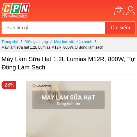
Tìm kiếm
Chuyển
Trang chủ
Điện gia dụng
Máy làm sữa đậu nành
đến
Máy làm sữa hạt 1.2L Lumias M12R, 800W, tự động làm sạch
nội
dung
Máy Làm Sữa Hạt 1.2L Lumias M12R, 800W, Tự
Động Làm Sạch
Chuyển
-28%
đến
phần
đầu
của
thư
viện
hình
ảnh