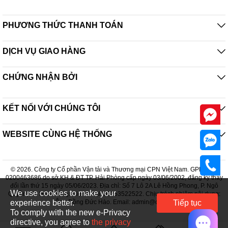
PHƯƠNG THỨC THANH TOÁN
DỊCH VỤ GIAO HÀNG
CHỨNG NHẬN BỞI
KẾT NỐI VỚI CHÚNG TÔI
WEBSITE CÙNG HỆ THỐNG
Tên sản phẩm Máy làm sữa hạt 1.2L Lumias M12R
Model M12R
© 2026. Công ty Cổ phần Vận tải và Thương mại CPN Việt Nam. GPDKKD:
0200463686 do sở KH & ĐT TP. Hải Phòng cấp ngày 03/06/2002, đăng ký thay
Công suất điện 150W
đổi lần thứ 15 ngày 05/06/2023. Địa chỉ: Số 7 Lô 2A Lê Hồng Phong, P. Ngô
Công suất gia nhiệt 800W
We use cookies to make your
Quyền, TP. Hải Phòng. Điện thoại: 02253522522. Chịu trách nhiệm nội dung:
Điện áp 220V/50Hz
experience better.
Ông Đồng Đức Hào. Email: admin@cpn.vn
Tiếp tục
Chất liệu SUS304 & PP/ABS/Silicon
To comply with the new e-Privacy
Tốc độ quay 25000 vòng/phút
directive, you agree to
the privacy
Tính năng Chất liệu SUS304 & PP, ABS, Silicon