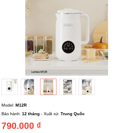
Chuyển
Model:
M12R
đến
phần
Bảo hành:
12 tháng
- Xuất xứ:
Trung Quốc
đầu
của
790.000 ₫
thư