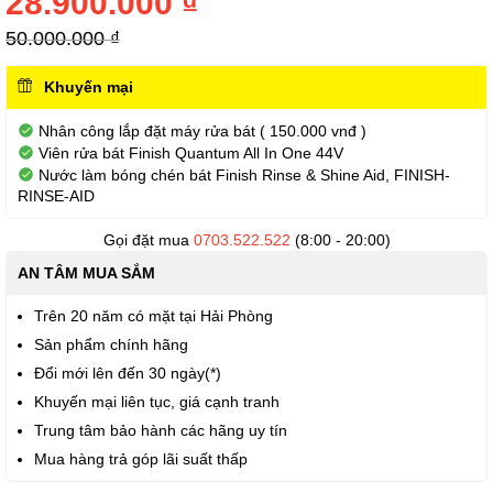
28.900.000 ₫
thư
viện
50.000.000 ₫
hình
ảnh
Khuyến mại
Nhân công lắp đặt máy rửa bát ( 150.000 vnđ )
Viên rửa bát Finish Quantum All In One 44V
Nước làm bóng chén bát Finish Rinse & Shine Aid, FINISH-
RINSE-AID
Gọi đặt mua
0703.522.522
(8:00 - 20:00)
AN TÂM MUA SẮM
Trên 20 năm có mặt tại Hải Phòng
Sản phẩm chính hãng
Đổi mới lên đến 30 ngày(*)
Khuyến mại liên tục, giá cạnh tranh
Trung tâm bảo hành các hãng uy tín
Mua hàng trả góp lãi suất thấp