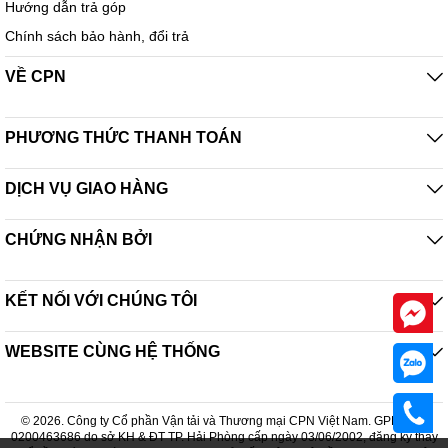
Hướng dẫn trả góp
Chính sách bảo hành, đổi trả
VỀ CPN
PHƯƠNG THỨC THANH TOÁN
DỊCH VỤ GIAO HÀNG
CHỨNG NHẬN BỞI
KẾT NỐI VỚI CHÚNG TÔI
WEBSITE CÙNG HỆ THỐNG
© 2026. Công ty Cổ phần Vận tải và Thương mại CPN Việt Nam. GPDKKD:
0200463686 do sở KH & ĐT TP. Hải Phòng cấp ngày 03/06/2002, đăng ký thay