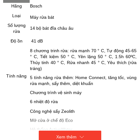
Hãng
Bosch
Loại
Máy rửa bát
Số lượng
14 bộ bát đĩa châu âu
rửa
Độ ồn
41 dB
8 chương trinh rửa: rửa mạnh 70 ° C, Tự động 45-65
° C, Tiết kiệm 50 ° C, Yên lặng 50 ° C, 1.5h 60ºC,
Thủy tinh 40 ° C, Rửa nhanh 45 ° C, Yêu thích (rửa
tráng)
Tính năng
5 tính năng rửa thêm: Home Connect, tăng tốc, vùng
rửa mạnh, sấy thêm, diệt khuẩn
Chương trình vệ sinh máy
6 nhiệt độ rửa
Công nghệ sấy Zeolith
Mở cửa ở chế độ Eco
Hệ thống ActiveWater
Xem thêm
Động cơ EcoSilence