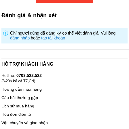
Cảm biến độ bẩn nước, cảm biến tải
Công nghệ
Đánh giá & nhận xét
và cảm biến
Công nghệ trao đổi nhiệt
Bộ lọc 3 lớp
Khoang máy: Thép không rỉ
Chỉ người dùng đã đăng ký có thể viết đánh giá. Vui lòng
đăng nhập
hoặc
tạo tài khoản
Công nghệ bảo vệ kính
Hỗ trợ phân phối viên rửa (Dosing Assist)
Tính năng
AquaStop: Chống rò nước
khác
HỖ TRỢ KHÁCH HÀNG
Khóa trẻ em
Kích thước
84.5 x 60 x 60 cm
Hotline:
0703.522.522
Công suất
2,400 W
(8-20h kể cả T7,CN)
Hướng dẫn mua hàng
Câu hỏi thường gặp
Lịch sử mua hàng
Hóa đơn điện tử
Vận chuyển và giao nhận