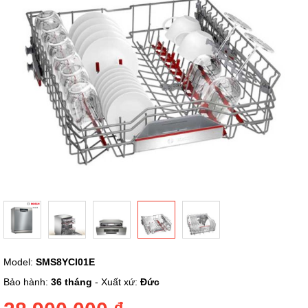
ảnh
Chuyển
Model:
SMS8YCI01E
đến
phần
Bảo hành:
36 tháng
- Xuất xứ:
Đức
đầu
của