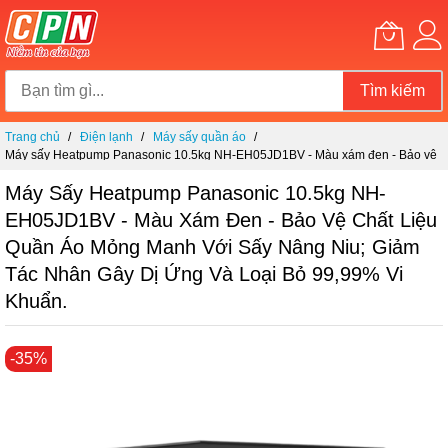
Tìm kiếm
Chuyển
Trang chủ
Điện lạnh
Máy sấy quần áo
đến
Máy sấy Heatpump Panasonic 10.5kg NH-EH05JD1BV - Màu xám đen - Bảo vệ
nội
chất liệu quần áo mỏng manh với sấy nâng niu; Giảm tác nhân gây dị ứng và
dung
loại bỏ 99,99% vi khuẩn.
Máy Sấy Heatpump Panasonic 10.5kg NH-
EH05JD1BV - Màu Xám Đen - Bảo Vệ Chất Liệu
Quần Áo Mỏng Manh Với Sấy Nâng Niu; Giảm
Tác Nhân Gây Dị Ứng Và Loại Bỏ 99,99% Vi
Khuẩn.
Chuyển
-35%
đến
phần
đầu
của