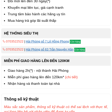
Đổi mới lên đến 30 ngày(*)
Khuyến mại liên tục, giá cạnh tranh
Trung tâm bảo hành các hãng uy tín
Mua hàng trả góp lãi suất thấp
HỆ THỐNG SIÊU THỊ
0703522522
|
Hải Phòng số 7 Lê Hồng Phong
Còn hàng
0703522522
|
Hải Phòng số 63 Trần Nguyên Hãn
Còn hàng
MIỄN PHÍ GIAO HÀNG LÊN ĐẾN 120KM
Giao hàng 2h(*) - nội thành Hải Phòng
Miễn phí giao hàng lên đến 120km*
(chi tiết)
Nhận hàng và thanh toán tại nhà
Thông số kỹ thuật
Màu sắc sản phẩm, thông số kỹ thuật có thể sai lệch với thực tế,
vui lòng liên hệ với nhân viên để được tư vấn.