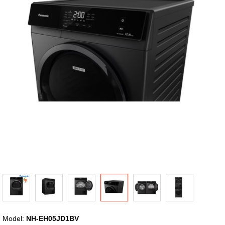
thư
viện
hình
ảnh
Chuyển
Model:
NH-EH05JD1BV
đến