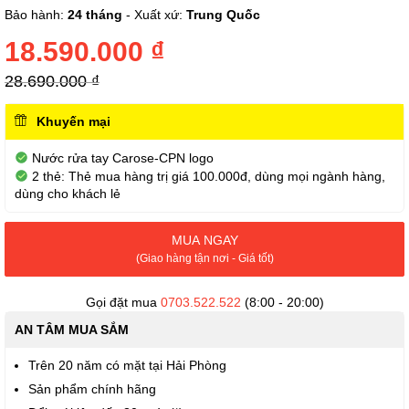
phần
Bảo hành:
24 tháng
- Xuất xứ:
Trung Quốc
đầu
của
18.590.000 ₫
thư
viện
28.690.000 ₫
hình
ảnh
Khuyến mại
Nước rửa tay Carose-CPN logo
2 thẻ: Thẻ mua hàng trị giá 100.000đ, dùng mọi ngành hàng,
dùng cho khách lẻ
MUA NGAY
(Giao hàng tận nơi - Giá tốt)
Gọi đặt mua
0703.522.522
(8:00 - 20:00)
AN TÂM MUA SẮM
Trên 20 năm có mặt tại Hải Phòng
Sản phẩm chính hãng