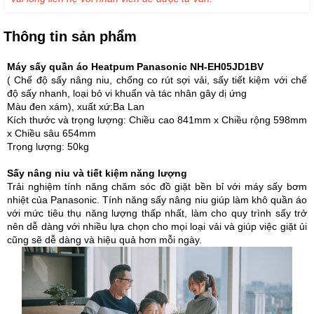
Thông tin sản phẩm
Máy sấy quần áo Heatpum Panasonic NH-EH05JD1BV
( Chế độ sấy nâng niu, chống co rút sợi vải, sấy tiết kiệm với chế
độ sấy nhanh, loại bỏ vi khuẩn và tác nhân gây dị ứng
Màu đen xám), xuất xứ:Ba Lan
Kích thước và trọng lượng: Chiều cao 841mm x Chiều rộng 598mm
x Chiều sâu 654mm
Trọng lượng: 50kg
Sấy nâng niu và tiết kiệm năng lượng
Trải nghiệm tính năng chăm sóc đồ giặt bền bỉ với máy sấy bơm
nhiệt của Panasonic. Tính năng sấy nâng niu giúp làm khô quần áo
với mức tiêu thụ năng lượng thấp nhất, làm cho quy trình sấy trở
nên dễ dàng với nhiều lựa chọn cho mọi loại vải và giúp việc giặt ủi
cũng sẽ dễ dàng và hiệu quả hơn mỗi ngày.