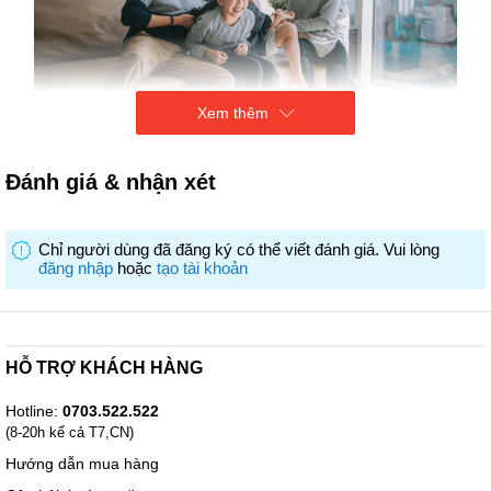
Xem thêm
Sấy tối ưu, chăm sóc bền vững
Công nghệ sấy bơm nhiệt Heat Pump trang bị máy nén sử dụng ga
trong môi trường áp suất cao, làm nóng luồng không khí trong lồng
Đánh giá & nhận xét
máy sấy, tuần hoàn luồng khí liên tục giúp sấy khô áo quần hiệu
quả. Điều này góp phần tiết kiệm năng lượng và đảm bảo quá trình
sấy diễn ra nhẹ nhàng hơn.
Chỉ người dùng đã đăng ký có thể viết đánh giá. Vui lòng
Sấy thông minh và tiết kiệm hơn
đăng nhập
hoặc
tạo tài khoản
HỖ TRỢ KHÁCH HÀNG
Hotline:
0703.522.522
(8-20h kể cả T7,CN)
Hướng dẫn mua hàng