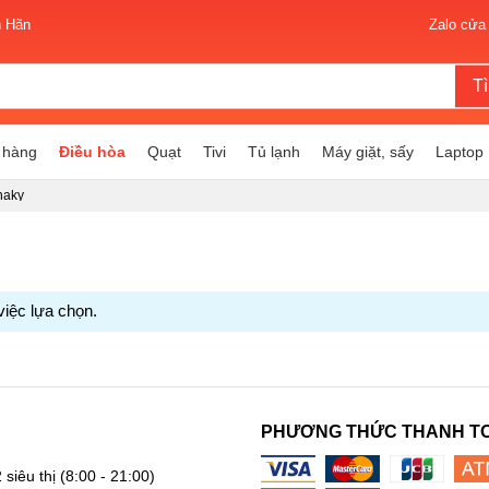
n Hãn
Zalo cửa
T
 hàng
Điều hòa
Quạt
Tivi
Tủ lạnh
Máy giặt, sấy
Laptop
naky
việc lựa chọn.
PHƯƠNG THỨC THANH T
 siêu thị
(8:00 - 21:00)