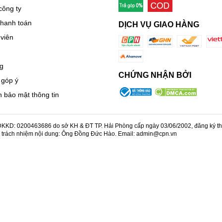
công ty
thanh toán
DỊCH VỤ GIAO HÀNG
viên
g
CHỨNG NHẬN BỞI
 góp ý
 bảo mật thông tin
KD: 0200463686 do sở KH & ĐT TP. Hải Phòng cấp ngày 03/06/2002, đăng ký thay
u trách nhiệm nội dung: Ông Đồng Đức Hào. Email: admin@cpn.vn