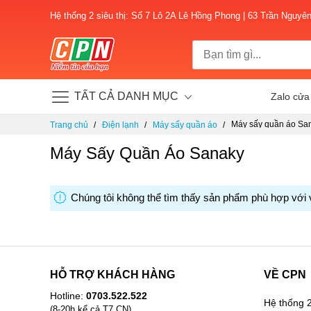
Hệ thống 2 siêu thị: Số 7 Lô 2A Lê Hồng Phong | 63 Trần Nguyê
TẤT CẢ DANH MỤC
Zalo cửa
Chuyển
Máy sấy quần áo Sa
Trang chủ
Điện lạnh
Máy sấy quần áo
đến
nội
Máy Sấy Quần Áo Sanaky
dung
Chúng tôi không thể tìm thấy sản phẩm phù hợp với 
HỖ TRỢ KHÁCH HÀNG
VỀ CPN
Hotline:
0703.522.522
Hệ thống 2
(8-20h kể cả T7,CN)