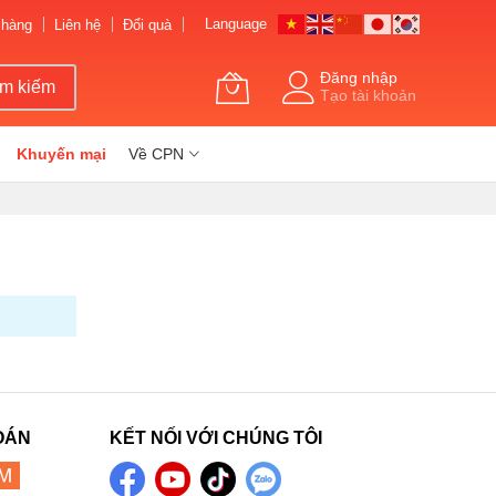
Language
 hàng
Liên hệ
Đổi quà
Đăng nhập
ìm kiếm
Tạo tài khoản
Khuyến mại
Về CPN
OÁN
KẾT NỐI VỚI CHÚNG TÔI