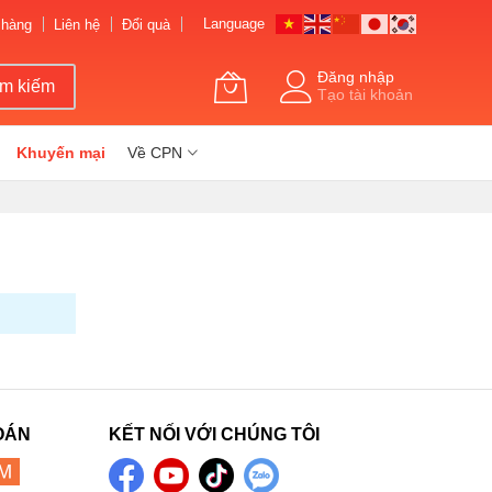
Language
 hàng
Liên hệ
Đổi quà
Đăng nhập
ìm kiếm
Tạo tài khoản
Khuyến mại
Về CPN
OÁN
KẾT NỐI VỚI CHÚNG TÔI