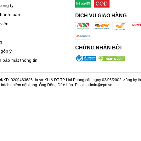
công ty
thanh toán
DỊCH VỤ GIAO HÀNG
viên
g
CHỨNG NHẬN BỞI
 góp ý
 bảo mật thông tin
KD: 0200463686 do sở KH & ĐT TP. Hải Phòng cấp ngày 03/06/2002, đăng ký thay
u trách nhiệm nội dung: Ông Đồng Đức Hào. Email: admin@cpn.vn