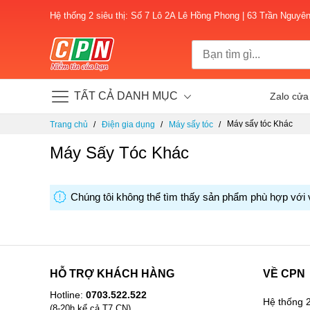
Hệ thống 2 siêu thị: Số 7 Lô 2A Lê Hồng Phong | 63 Trần Nguyê
TẤT CẢ DANH MỤC
Zalo cửa
Chuyển
Máy sấy tóc Khác
Trang chủ
Điện gia dụng
Máy sấy tóc
đến
nội
Máy Sấy Tóc Khác
dung
Chúng tôi không thể tìm thấy sản phẩm phù hợp với 
HỖ TRỢ KHÁCH HÀNG
VỀ CPN
Hotline:
0703.522.522
Hệ thống 2
(8-20h kể cả T7,CN)