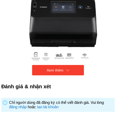
Xem thêm
Được trang bị màn hình cảm ứng LCD 4.3 inch lớn cho người dùng
có trải nghiệm quét thú vị.
Đánh giá & nhận xét
Là một ý tưởng tuyệt vời cho môi trường văn phòng và làm việc
nhóm.
Chỉ người dùng đã đăng ký có thể viết đánh giá. Vui lòng
Máy quét mạng – Đa kết nối: Tích hợp WIFI, mạng có dây và
đăng nhập
hoặc
tạo tài khoản
USB
Có thể truy cập từ nhiều thiết bị khác nhau