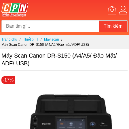
Tìm kiếm
Chuyển
Trang chủ
Thiết bị IT
Máy scan
đến
Máy Scan Canon DR-S150 (A4/A5/ Đảo mặt/ ADF/ USB)
nội
dung
Máy Scan Canon DR-S150 (A4/A5/ Đảo Mặt/
ADF/ USB)
Chuyển
-17%
đến
phần
đầu
của
thư
viện
hình
ảnh