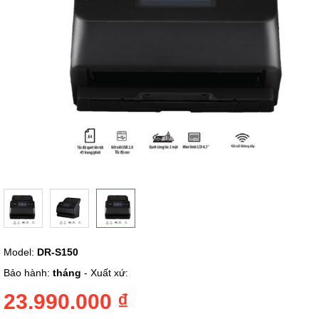
Chuyển
Model:
DR-S150
đến
phần
Bảo hành:
tháng
- Xuất xứ:
đầu
của
23.990.000 ₫
thư