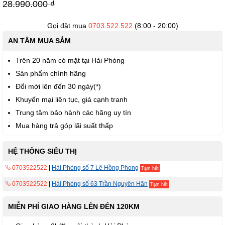
viện
28.990.000 ₫
hình
ảnh
Gọi đặt mua
0703.522.522
(8:00 - 20:00)
AN TÂM MUA SẮM
Trên 20 năm có mặt tại Hải Phòng
Sản phẩm chính hãng
Đổi mới lên đến 30 ngày(*)
Khuyến mại liên tục, giá cạnh tranh
Trung tâm bảo hành các hãng uy tín
Mua hàng trả góp lãi suất thấp
HỆ THỐNG SIÊU THỊ
0703522522
|
Hải Phòng số 7 Lê Hồng Phong
Tạm hết
0703522522
|
Hải Phòng số 63 Trần Nguyên Hãn
Tạm hết
MIỄN PHÍ GIAO HÀNG LÊN ĐẾN 120KM