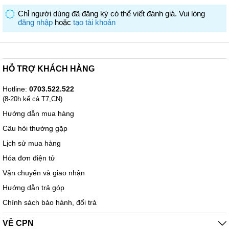
Chỉ người dùng đã đăng ký có thể viết đánh giá. Vui lòng
đăng nhập
hoặc
tạo tài khoản
HỖ TRỢ KHÁCH HÀNG
Công nghệ đảo trộn V&M mạnh mẽ
Chế biến thức ăn nhanh chóng cho bạn dễ dàng theo đuổi lối
Hotline:
0703.522.522
ăn uống lành mạnh.
(8-20h kể cả T7,CN)
Cối xay thịt với dung tích 200g
giúp bạn dễ dàng sử dụng với
Hướng dẫn mua hàng
nhiều mục đích khác nhau như xay, trộn, đánh kem. Phụ kiện này
giúp việc thái rau, xay thịt trở nên đơn giản và nhanh chóng trong
Câu hỏi thường gặp
chốc lát.
Lịch sử mua hàng
Hóa đơn điện tử
Vận chuyển và giao nhận
Hướng dẫn trả góp
Chính sách bảo hành, đổi trả
VỀ CPN