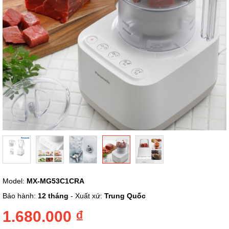
Chuyển
Model:
MX-MG53C1CRA
đến
phần
Bảo hành:
12 tháng
- Xuất xứ:
Trung Quốc
đầu
của
1.680.000 ₫
thư