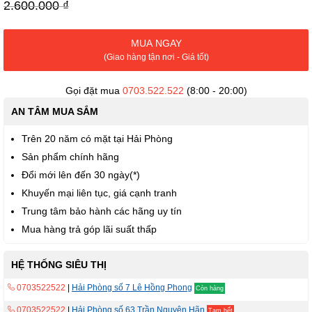
viện
2.600.000 ₫
hình
ảnh
MUA NGAY
(Giao hàng tận nơi - Giá tốt)
Gọi đặt mua
0703.522.522
(8:00 - 20:00)
AN TÂM MUA SẮM
Trên 20 năm có mặt tại Hải Phòng
Sản phẩm chính hãng
Đổi mới lên đến 30 ngày(*)
Khuyến mại liên tục, giá cạnh tranh
Trung tâm bảo hành các hãng uy tín
Mua hàng trả góp lãi suất thấp
HỆ THỐNG SIÊU THỊ
0703522522
|
Hải Phòng số 7 Lê Hồng Phong
Còn hàng
0703522522
|
Hải Phòng số 63 Trần Nguyên Hãn
Tạm hết