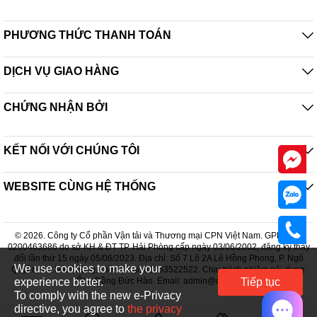
PHƯƠNG THỨC THANH TOÁN
DỊCH VỤ GIAO HÀNG
CHỨNG NHẬN BỞI
KẾT NỐI VỚI CHÚNG TÔI
Cối xay khô được làm bằng thủy tinh chống trầy xước, không ố
màu và bám mùi, cho phép xay dễ dàng cả nguyên liệu khô và ướt
WEBSITE CÙNG HỆ THỐNG
© 2026. Công ty Cổ phần Vận tải và Thương mại CPN Việt Nam. GPDKKD:
0200463686 do sở KH & ĐT TP. Hải Phòng cấp ngày 03/06/2002, đăng ký thay
đổi lần thứ 15 ngày 05/06/2023. Địa chỉ: Số 7 Lô 2A Lê Hồng Phong, P. Ngô
We use cookies to make your
Quyền, TP. Hải Phòng. Điện thoại: 02253522522. Chịu trách nhiệm nội dung:
experience better.
Ông Đồng Đức Hào. Email: admin@cpn.vn
Tiếp tục
To comply with the new e-Privacy
directive, you agree to
the privacy