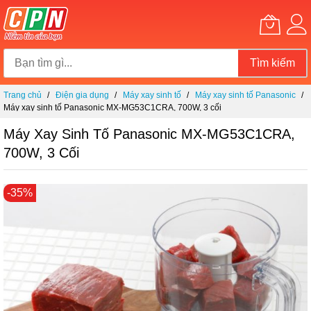
Tìm kiếm
Chuyển
Trang chủ
Điện gia dụng
Máy xay sinh tố
Máy xay sinh tố Panasonic
đến
Máy xay sinh tố Panasonic MX-MG53C1CRA, 700W, 3 cối
nội
dung
Máy Xay Sinh Tố Panasonic MX-MG53C1CRA,
700W, 3 Cối
Chuyển
-35%
đến
phần
đầu
của
thư
viện
hình
ảnh