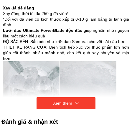
Xay đá dễ dàng
Xay đồng thời tối đa 250 g đá viên*!
*Đối với đá viên có kích thước xấp xỉ 8-10 g làm bằng tủ lạnh gia
đình
Lưỡi dao Ultimate PowerBlade độc đáo
giúp nghiền nhỏ nguyên
liệu một cách hiệu quả
ĐỘ SẮC BÉN: Sắc bén như lưỡi dao Samurai cho vết cắt sâu hơn.
THIẾT KẾ RĂNG CƯA: Diện tích tiếp xúc với thực phẩm lớn hơn
giúp cắt thành nhiều mảnh nhỏ, cho kết quả xay nhuyễn và mịn
hơn
Xem thêm
Đánh giá & nhận xét