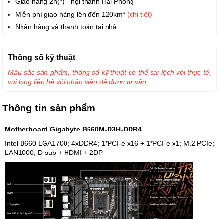
Giao hàng 2h(*) - nội thành Hải Phòng
Miễn phí giao hàng lên đến 120km*
(chi tiết)
Nhận hàng và thanh toán tại nhà
Thông số kỹ thuật
Màu sắc sản phẩm, thông số kỹ thuật có thể sai lệch với thực tế,
vui lòng liên hệ với nhân viên để được tư vấn.
Thông tin sản phẩm
Motherboard Gigabyte B660M-D3H-DDR4
Intel B660 LGA1700; 4xDDR4; 1*PCI-e x16 + 1*PCI-e x1; M.2 PCIe;
LAN1000; D-sub + HDMI + 2DP