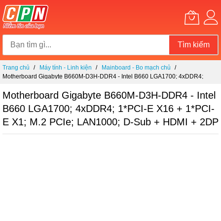
Tìm kiếm
Chuyển
Trang chủ
Máy tính - Linh kiện
Mainboard - Bo mạch chủ
đến
Motherboard Gigabyte B660M-D3H-DDR4 - Intel B660 LGA1700; 4xDDR4;
nội
1*PCI-e x16 + 1*PCI-e x1; M.2 PCIe; LAN1000; D-sub + HDMI + 2DP
dung
Motherboard Gigabyte B660M-D3H-DDR4 - Intel
B660 LGA1700; 4xDDR4; 1*PCI-E X16 + 1*PCI-
E X1; M.2 PCIe; LAN1000; D-Sub + HDMI + 2DP
Chuyển
đến
phần
đầu
của
thư
viện
hình