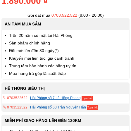
1.890.000 ₫
thư
viện
hình
Gọi đặt mua
0703.522.522
(8:00 - 20:00)
ảnh
AN TÂM MUA SẮM
Trên 20 năm có mặt tại Hải Phòng
Sản phẩm chính hãng
Đổi mới lên đến 30 ngày(*)
Khuyến mại liên tục, giá cạnh tranh
Trung tâm bảo hành các hãng uy tín
Mua hàng trả góp lãi suất thấp
HỆ THỐNG SIÊU THỊ
0703522522
|
Hải Phòng số 7 Lê Hồng Phong
Tạm hết
0703522522
|
Hải Phòng số 63 Trần Nguyên Hãn
Tạm hết
MIỄN PHÍ GIAO HÀNG LÊN ĐẾN 120KM