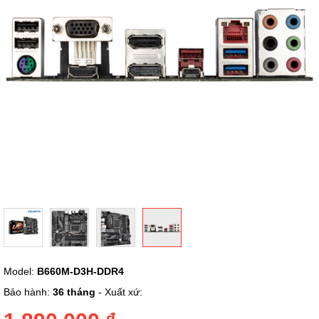
ảnh
Chuyển
Model:
B660M-D3H-DDR4
đến
phần
Bảo hành:
36 tháng
- Xuất xứ:
đầu
của