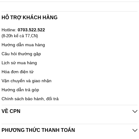
NVMe PCIe 4.0 x4 M.2 siêu nhanh kép với bộ phận bảo vệ nhiệt
USB 3.2 Gen2 Type-C ® phía sau cho kết nối nhanh và linh hoạt
HỖ TRỢ KHÁCH HÀNG
Tụ điện âm thanh chất lượng cao và chống ồn âm thanh​RGB
FUSION 2.0 hỗ trợ Dải đèn LED
Hotline:
0703.522.522
(8-20h kể cả T7,CN)
RGB & LED có thể định địa chỉ
Hướng dẫn mua hàng
Quạt thông minh 6 có nhiều cảm biến nhiệt độ, đầu cắm quạt lai
với FAN STOP
Câu hỏi thường gặp
Q-Flash Plus Cập nhật BIOS mà không cần cài đặt CPU, Bộ nhớ và
Lịch sử mua hàng
Card đồ họa
Hóa đơn điện tử
* Chi tiết hơn
Vận chuyển và giao nhận
với https://www.gigabyte.com/vn/Motherboard/B660M-D3H-DDR4-
rev-10#kf
Hướng dẫn trả góp
Chính sách bảo hành, đổi trả
VỀ CPN
PHƯƠNG THỨC THANH TOÁN