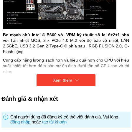
Bo mạch chủ Intel ® B660 với VRM kỹ thuật số lai 6+2+1 pha
với Tản nhiệt MOS, 2 x PCIe 4.0 M.2 với Bộ bảo vệ nhiệt, LAN
2.5GbE, USB 3.2 Gen 2 Type-C ® phía sau , RGB FUSION 2.0, Q-
Flash cộng
Cung cấp năng lượng sạch hơn và hiệu quả hơn cho CPU với hiệu
suất nhiệt tốt hơn đảm bảo sự ổn định dưới tần số CPU cao và tải
nặng.
MOSFET 6+2+1 pha RDS(bật) thấp
Xem thêm
Tụ rắn để cải thiện đáp ứng nhất thời và giảm thiểu dao độngĐầu
nối nguồn CPU chân cắm 8 chân
Đánh giá & nhận xét
Hỗ trợ Bộ xử lý chuỗi Intel ® Core™ thế hệ thứ 12
Dual Channel Non-ECC Unbuffered DDR4, 4 DIMM​VRM
Chỉ người dùng đã đăng ký có thể viết đánh giá. Vui lòng
kỹ thuật số lai 6+2+1 pha với Tản nhiệt MOS
đăng nhập
hoặc
tạo tài khoản
​Mạng LAN 2,5 GbE nhanh với Quản lý băng thông