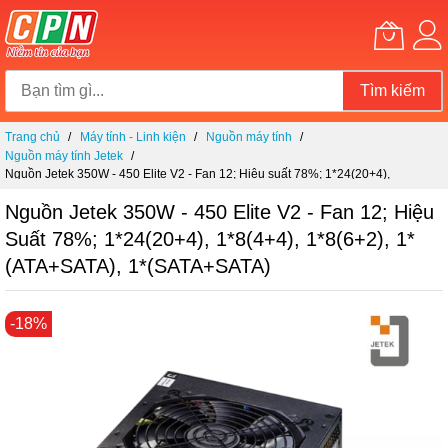
Tìm kiếm
Chuyển
Trang chủ
Máy tính - Linh kiện
Nguồn máy tính
đến
Nguồn máy tính Jetek
nội
Nguồn Jetek 350W - 450 Elite V2 - Fan 12; Hiệu suất 78%; 1*24(20+4),
dung
1*8(4+4), 1*8(6+2), 1*(ATA+SATA), 1*(SATA+SATA)
Nguồn Jetek 350W - 450 Elite V2 - Fan 12; Hiệu
Suất 78%; 1*24(20+4), 1*8(4+4), 1*8(6+2), 1*
(ATA+SATA), 1*(SATA+SATA)
Chuyển
-18%
đến
phần
đầu
của
thư
viện