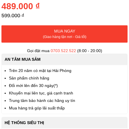
của
489.000 ₫
thư
viện
599.000 ₫
hình
ảnh
MUA NGAY
(Giao hàng tận nơi - Giá tốt)
Gọi đặt mua
0703.522.522
(8:00 - 20:00)
AN TÂM MUA SẮM
Trên 20 năm có mặt tại Hải Phòng
Sản phẩm chính hãng
Đổi mới lên đến 30 ngày(*)
Khuyến mại liên tục, giá cạnh tranh
Trung tâm bảo hành các hãng uy tín
Mua hàng trả góp lãi suất thấp
HỆ THỐNG SIÊU THỊ