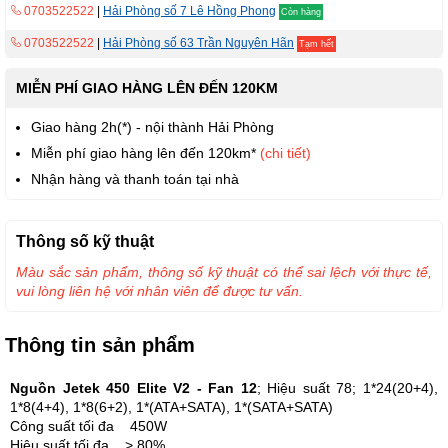
0703522522
|
Hải Phòng số 7 Lê Hồng Phong
Còn hàng
0703522522
|
Hải Phòng số 63 Trần Nguyên Hãn
Tạm hết
MIỄN PHÍ GIAO HÀNG LÊN ĐẾN 120KM
Giao hàng 2h(*) - nội thành Hải Phòng
Miễn phí giao hàng lên đến 120km*
(chi tiết)
Nhận hàng và thanh toán tại nhà
Thông số kỹ thuật
Màu sắc sản phẩm, thông số kỹ thuật có thể sai lệch với thực tế,
vui lòng liên hệ với nhân viên để được tư vấn.
Thông tin sản phẩm
Nguồn Jetek 450 Elite V2 - Fan 12
; Hiệu suất 78; 1*24(20+4),
1*8(4+4), 1*8(6+2), 1*(ATA+SATA), 1*(SATA+SATA)
Công suất tối đa 450W
Hiệu suất tối đa > 80%