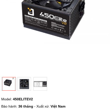
hình
ảnh
Chuyển
Model:
450ELITEV2
đến
phần
Bảo hành:
36 tháng
- Xuất xứ:
Việt Nam
đầu