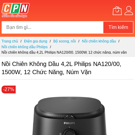
Tìm kiếm
Chuyển
Trang chủ
Điện gia dụng
Bộ xoong, nồi
Nồi chiên không dầu
đến
Nồi chiên không dầu Philips
nội
Nồi chiên không dầu 4,2L Philips NA120/00, 1500W, 12 chức năng, núm vặn
dung
Nồi Chiên Không Dầu 4,2L Philips NA120/00,
1500W, 12 Chức Năng, Núm Vặn
Chuyển
-27%
đến
phần
đầu
của
thư
viện
hình
ảnh