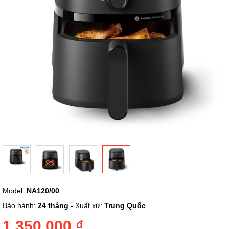
Chuyển
Model:
NA120/00
đến
phần
Bảo hành:
24 tháng
- Xuất xứ:
Trung Quốc
đầu
của
1.350.000 ₫