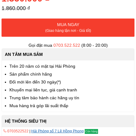
thư
viện
1.860.000 ₫
hình
ảnh
MUA NGAY
(Giao hàng tận nơi - Giá tốt)
Gọi đặt mua
0703.522.522
(8:00 - 20:00)
AN TÂM MUA SẮM
Trên 20 năm có mặt tại Hải Phòng
Sản phẩm chính hãng
Đổi mới lên đến 30 ngày(*)
Khuyến mại liên tục, giá cạnh tranh
Trung tâm bảo hành các hãng uy tín
Mua hàng trả góp lãi suất thấp
HỆ THỐNG SIÊU THỊ
0703522522
|
Hải Phòng số 7 Lê Hồng Phong
Còn hàng