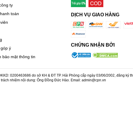
công ty
thanh toán
DỊCH VỤ GIAO HÀNG
viên
g
CHỨNG NHẬN BỞI
 góp ý
 bảo mật thông tin
KD: 0200463686 do sở KH & ĐT TP. Hải Phòng cấp ngày 03/06/2002, đăng ký thay
u trách nhiệm nội dung: Ông Đồng Đức Hào. Email: admin@cpn.vn