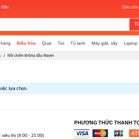
n Hãn
Zalo cửa
T
 hàng
Điều hòa
Quạt
Tivi
Tủ lạnh
Máy giặt, sấy
Laptop
Nồi chiên không dầu Mayer
u
việc lựa chọn.
PHƯƠNG THỨC THANH T
 siêu thị
(8:00 - 21:00)