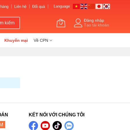
Language
 hàng
Liên hệ
Đổi quà
Đăng nhập
ìm kiếm
Tạo tài khoản
Khuyến mại
Về CPN
OÁN
KẾT NỐI VỚI CHÚNG TÔI