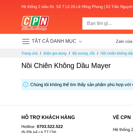
Hệ thống 2 siêu thị: Số 7 Lô 2A Lê Hồng Phong | 63 Trần Nguyê
TẤT CẢ DANH MỤC
Zalo cửa
Chuyển
Trang chủ
Điện gia dụng
Bộ xoong, nồi
Nồi chiên không dầ
đến
nội
Nồi Chiên Không Dầu Mayer
dung
Chúng tôi không thể tìm thấy sản phẩm phù hợp với 
HỖ TRỢ KHÁCH HÀNG
VỀ CPN
Hotline:
0703.522.522
Hệ thống 2
(8-20h kể cả T7,CN)