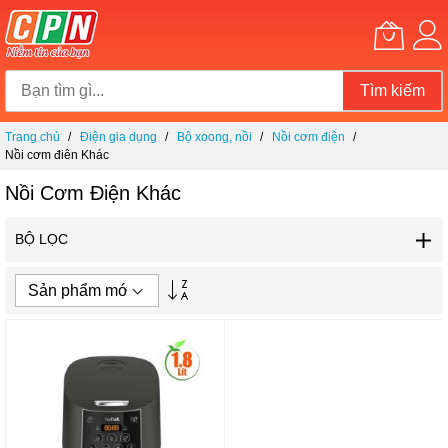
Tìm kiếm
Chuyển
Trang chủ
Điện gia dụng
Bộ xoong, nồi
Nồi cơm điện
đến
Nồi cơm điện Khác
nội
dung
Nồi Cơm Điện Khác
BỘ LỌC
Thiết
lập
theo
hướng
tăng
dần