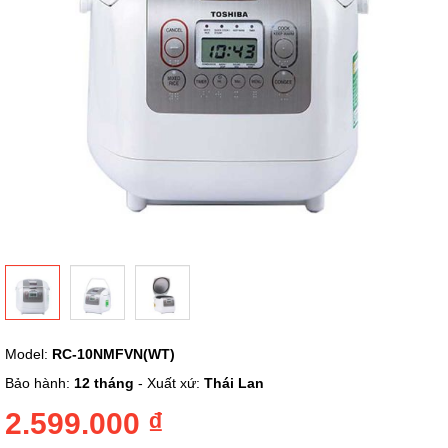
Chuyển
Model:
RC-10NMFVN(WT)
đến
phần
Bảo hành:
12 tháng
- Xuất xứ:
Thái Lan
đầu
của
2.599.000 ₫
thư