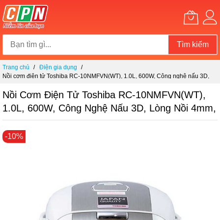
Tìm kiếm
Chuyển
Trang chủ
Điện gia dụng
đến
Nồi cơm điện tử Toshiba RC-10NMFVN(WT), 1.0L, 600W, Công nghệ nấu 3D,
nội
lòng nồi 4mm,
dung
Nồi Cơm Điện Tử Toshiba RC-10NMFVN(WT),
1.0L, 600W, Công Nghệ Nấu 3D, Lòng Nồi 4mm,
Chuyển
-10%
đến
phần
đầu
của
thư
viện
hình
ảnh