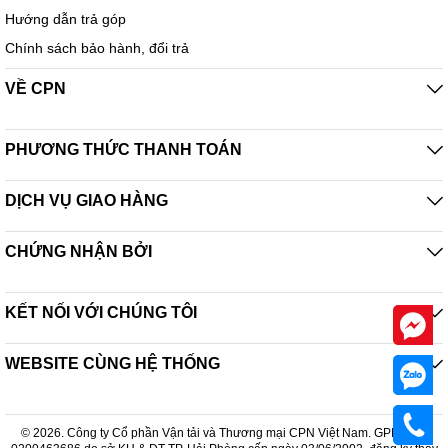
Hướng dẫn trả góp
Dây
nguồn
Chính sách bảo hành, đổi trả
Loại tháo rời / 1,5 m
/ Chiều
dài (m)
VỀ CPN
Kích
PHƯƠNG THỨC THANH TOÁN
thước
255 x 328 x 215mm / 3.7
kg
- Khối
lượng
DỊCH VỤ GIAO HÀNG
CHỨNG NHẬN BỞI
Công nghệ nhiệt 3D
Hệ thống toả nhiệt mạnh mẽ, đối lưu bao quang nồi từ trên xống
KẾT NỐI VỚI CHÚNG TÔI
dưới giúp truyền nhiệt đồng nhất làm cơm chín đều, ngon ngọt
từng hạt cơm.
WEBSITE CÙNG HỆ THỐNG
◆ Chế độ nấu đa dạng
© 2026. Công ty Cổ phần Vận tải và Thương mại CPN Việt Nam. GPDKKD: