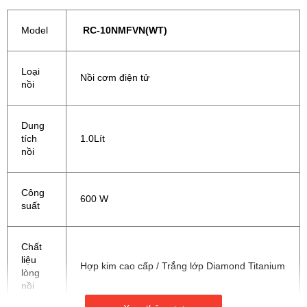
Model
RC-10NMFVN(WT)
Loại
Nồi cơm điện tử
nồi
Dung
tích
1.0Lít
nồi
Công
600 W
suất
Chất
liệu
Hợp kim cao cấp / Trắng lớp Diamond Titanium
lòng
nồi