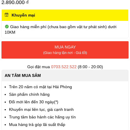
viện
2.890.000 ₫
hình
ảnh
Khuyến mại
Giao hàng miễn phí (chưa bao gồm vật tư phát sinh) dưới
10KM
MUA NGAY
(Giao hàng tận nơi - Giá tốt)
Gọi đặt mua
0703.522.522
(8:00 - 20:00)
AN TÂM MUA SẮM
Trên 20 năm có mặt tại Hải Phòng
Sản phẩm chính hãng
Đổi mới lên đến 30 ngày(*)
Khuyến mại liên tục, giá cạnh tranh
Trung tâm bảo hành các hãng uy tín
Mua hàng trả góp lãi suất thấp