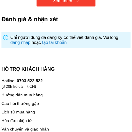
Xem thêm
Nguồn
điện
2
20V AC - 50Hz
Đánh giá & nhận xét
cung
cấp
Chỉ người dùng đã đăng ký có thể viết đánh giá. Vui lòng
đăng nhập
hoặc
tạo tài khoản
Chức
Gạo trắng / Gạo trộn / Nấu nhanh / Hấp / Nấu
năng
cháo / Lên men làm bánh / Bánh ngọt/ Nấu súp
nấu
/ Luộc trứng / Hâm nóng súp
HỖ TRỢ KHÁCH HÀNG
Thời gian giữ ấm: 30 giờ
Cài đặt hẹn giờ nấu: 24 giờ (Có 2 chế độ cài
Hotline:
0703.522.522
đặt)
(8-20h kể cả T7,CN)
Tiện
Màn hình hiển thị, âm báo
Hướng dẫn mua hàng
ích
Ngôn ngữ hiển thị: Tiếng Anh
Câu hỏi thường gặp
Thêm phụ kiện: Cốc đong gạo, Miếng giữ vá, vỉ
Lịch sử mua hàng
hấp, Vá xới cơm
Hóa đơn điện tử
Vận chuyển và giao nhận