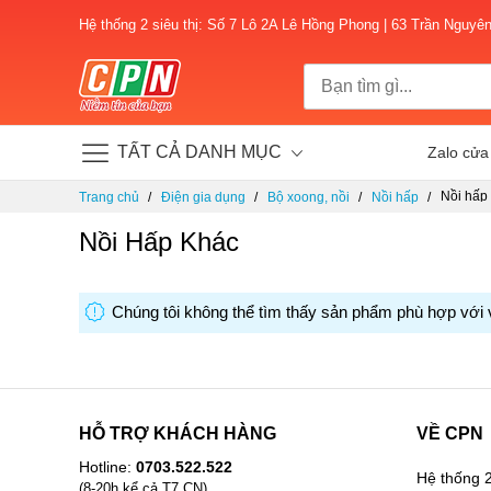
Hệ thống 2 siêu thị: Số 7 Lô 2A Lê Hồng Phong | 63 Trần Nguyê
TẤT CẢ DANH MỤC
Zalo cửa
Chuyển
Nồi hấp
Trang chủ
Điện gia dụng
Bộ xoong, nồi
Nồi hấp
đến
nội
Nồi Hấp Khác
dung
Chúng tôi không thể tìm thấy sản phẩm phù hợp với 
HỖ TRỢ KHÁCH HÀNG
VỀ CPN
Hotline:
0703.522.522
Hệ thống 2
(8-20h kể cả T7,CN)