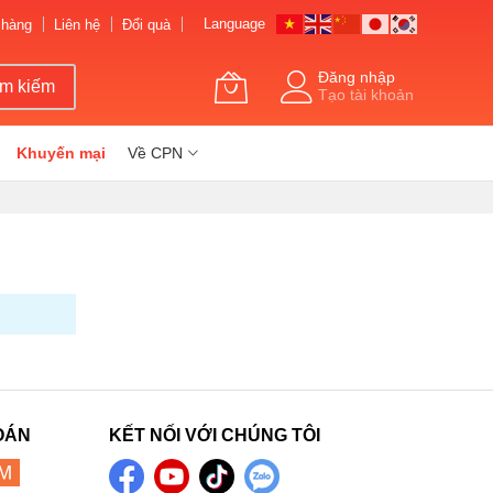
Language
 hàng
Liên hệ
Đổi quà
Đăng nhập
ìm kiếm
Tạo tài khoản
Khuyến mại
Về CPN
OÁN
KẾT NỐI VỚI CHÚNG TÔI