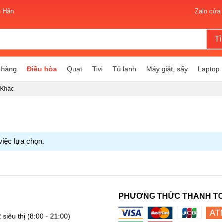
n Hãn
Zalo cửa
T
 hàng
Điều hòa
Quạt
Tivi
Tủ lạnh
Máy giặt, sấy
Laptop
 Khác
việc lựa chọn.
PHƯƠNG THỨC THANH T
 siêu thị
(8:00 - 21:00)