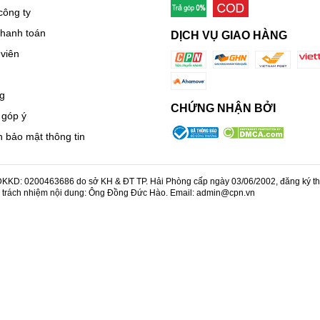
công ty
thanh toán
DỊCH VỤ GIAO HÀNG
viên
g
CHỨNG NHẬN BỞI
 góp ý
 bảo mật thông tin
KD: 0200463686 do sở KH & ĐT TP. Hải Phòng cấp ngày 03/06/2002, đăng ký thay
u trách nhiệm nội dung: Ông Đồng Đức Hào. Email: admin@cpn.vn