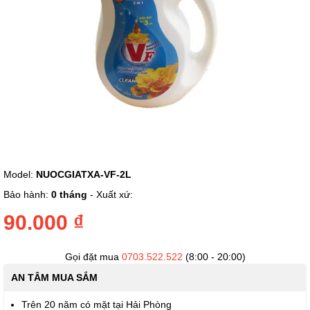
Chuyển
Model:
NUOCGIATXA-VF-2L
đến
phần
Bảo hành:
0 tháng
- Xuất xứ:
đầu
của
90.000 ₫
thư
viện
hình
Gọi đặt mua
0703.522.522
(8:00 - 20:00)
ảnh
AN TÂM MUA SẮM
Trên 20 năm có mặt tại Hải Phòng