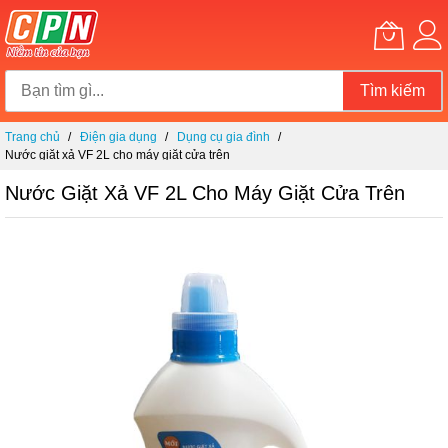
Tìm kiếm
Chuyển
Trang chủ
Điện gia dụng
Dụng cụ gia đình
đến
Nước giặt xả VF 2L cho máy giặt cửa trên
nội
dung
Nước Giặt Xả VF 2L Cho Máy Giặt Cửa Trên
Chuyển
đến
phần
đầu
của
thư
viện
hình
ảnh