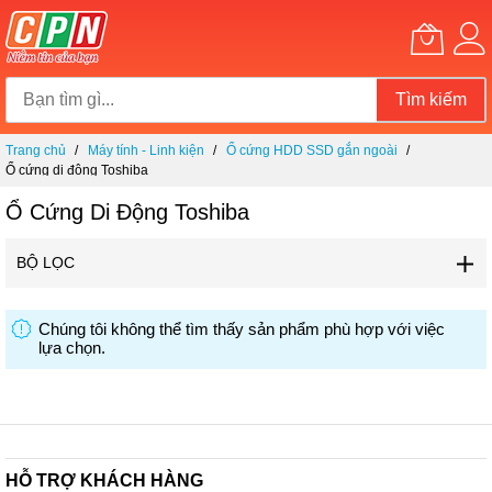
Tìm kiếm
Chuyển
Trang chủ
Máy tính - Linh kiện
Ổ cứng HDD SSD gắn ngoài
đến
Ổ cứng di động Toshiba
nội
dung
Ổ Cứng Di Động Toshiba
BỘ LỌC
Chúng tôi không thể tìm thấy sản phẩm phù hợp với việc
lựa chọn.
HỖ TRỢ KHÁCH HÀNG