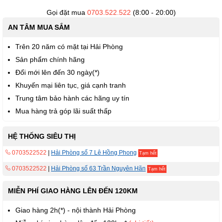
viện
hình
Gọi đặt mua
0703.522.522
(8:00 - 20:00)
ảnh
AN TÂM MUA SẮM
Trên 20 năm có mặt tại Hải Phòng
Sản phẩm chính hãng
Đổi mới lên đến 30 ngày(*)
Khuyến mại liên tục, giá cạnh tranh
Trung tâm bảo hành các hãng uy tín
Mua hàng trả góp lãi suất thấp
HỆ THỐNG SIÊU THỊ
0703522522
|
Hải Phòng số 7 Lê Hồng Phong
Tạm hết
0703522522
|
Hải Phòng số 63 Trần Nguyên Hãn
Tạm hết
MIỄN PHÍ GIAO HÀNG LÊN ĐẾN 120KM
Giao hàng 2h(*) - nội thành Hải Phòng