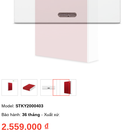
Chuyển
Model:
STKY2000403
đến
phần
Bảo hành:
36 tháng
- Xuất xứ:
đầu
của
2.559.000 ₫
thư