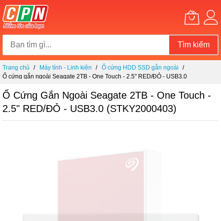
Tìm kiếm
Chuyển
Trang chủ
Máy tính - Linh kiện
Ổ cứng HDD SSD gắn ngoài
đến
Ổ cứng gắn ngoài Seagate 2TB - One Touch - 2.5" RED/ĐỎ - USB3.0
nội
(STKY2000403)
dung
Ổ Cứng Gắn Ngoài Seagate 2TB - One Touch -
2.5" RED/ĐỎ - USB3.0 (STKY2000403)
Chuyển
đến
phần
đầu
của
thư
viện
hình
ảnh