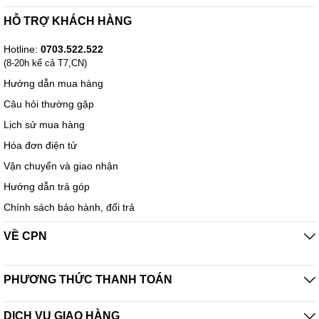
giữa ổ cứng và máy tính
HỖ TRỢ KHÁCH HÀNG
- Giao tiếp USB3.0, kèm cáp USB3.0
Hotline:
0703.522.522
- Chuẩn exFat tương thích MAC và Windows
(8-20h kể cả T7,CN)
- Chất liệu Aluminum vân xước & Plastic
Hướng dẫn mua hàng
- Kích thước: 114.8 x 78 x 11.7mm.
Câu hỏi thường gặp
- Trọng lượng: 148gram
Lịch sử mua hàng
***
Seagate đã phát triển ổ cứng HDD One Touch có thể dùng được
Hóa đơn điện tử
trên cả Windows và Mac mà không gặp bất kỳ vấn đề nào, đồng
thời tốc độ của chúng vẫn được ổn định.
Vận chuyển và giao nhận
Hướng dẫn trả góp
Chính sách bảo hành, đổi trả
VỀ CPN
PHƯƠNG THỨC THANH TOÁN
DỊCH VỤ GIAO HÀNG