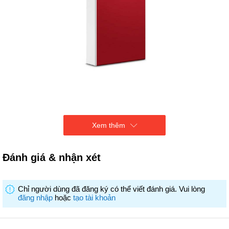
Xem thêm
Chuẩn giao tiếp:
USB3.0
Kích thước :
2.5 inch
Đánh giá & nhận xét
Màu sắc Đỏ
Tính năng khác - Bảo hành 1 đổi 1 trong 3 năm, dịch vụ cứ dữ liệu
Seagate Rescue Data Recovery Services 3 năm.
Chỉ người dùng đã đăng ký có thể viết đánh giá. Vui lòng
đăng nhập
hoặc
tạo tài khoản
- Mã hóa phần cứng AES-256 được kích hoạt bằng mật khẩu giúp
giữ an toàn cho dữ liệu.
- Phần mềm Seagate Toolkit giúp sao lưu và đồng bộ hóa dữ liệu