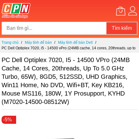
Tìm kiếm
Chuyển
Trang chủ
Máy tính để bàn
Máy tính để bàn Dell
đến
PC Dell Optiplex 7020, i5 - 14500 vPro (24MB cache, 14 cores, 20threads, up to
nội
5.0 GHz Turbo, 65W), 8GD5, 512SSD, UHD Graphics, Win11 Home, No DVD,
dung
Wifi+BT, Key KB216, Mouse MS116, 180W, 1Y Prosupport, KYHD (M7020-
PC Dell Optiplex 7020, I5 - 14500 VPro (24MB
14500-08512W)
Cache, 14 Cores, 20threads, Up To 5.0 GHz
Turbo, 65W), 8GD5, 512SSD, UHD Graphics,
Win11 Home, No DVD, Wifi+BT, Key KB216,
Mouse MS116, 180W, 1Y Prosupport, KYHD
(M7020-14500-08512W)
Chuyển
-5%
đến
phần
đầu