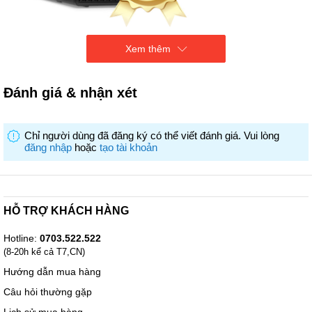
Xem thêm
CPU Intel Core i5 14500 vPro (24MB; Up to 5.0GHz)
Đánh giá & nhận xét
RAM 8GB DDR5 (1x8GB)
SSD 512GB M.2 PCIe NVMe Class 35
VGA Intel UHD Graphics 770
Color
Chỉ người dùng đã đăng ký có thể viết đánh giá. Vui lòng
Keyboard & Mouse
đăng nhập
hoặc
tạo tài khoản
Weight 4.08 kg
OS Windows 11 Home
HỖ TRỢ KHÁCH HÀNG
Hotline:
0703.522.522
(8-20h kể cả T7,CN)
Hướng dẫn mua hàng
Câu hỏi thường gặp