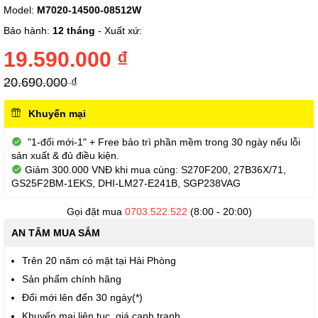
Model:
M7020-14500-08512W
đến
phần
Bảo hành:
12 tháng
- Xuất xứ:
đầu
của
19.590.000 ₫
thư
viện
20.690.000 ₫
hình
ảnh
Khuyến mại
"1-đổi mới-1" + Free bảo trì phần mềm trong 30 ngày nếu lỗi
sản xuất & đủ điều kiện.
Giảm 300.000 VNĐ khi mua cùng: S270F200, 27B36X/71,
GS25F2BM-1EKS, DHI-LM27-E241B, SGP238VAG
Gọi đặt mua
0703.522.522
(8:00 - 20:00)
AN TÂM MUA SẮM
Trên 20 năm có mặt tại Hải Phòng
Sản phẩm chính hãng
Đổi mới lên đến 30 ngày(*)
Khuyến mại liên tục, giá cạnh tranh