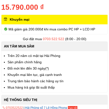
đầu
của
15.790.000 ₫
thư
viện
hình
Khuyến mại
ảnh
Mã giảm giá 200.000đ khi mua combo PC HP + LCD HP
Gọi đặt mua
0703.522.522
(8:00 - 20:00)
AN TÂM MUA SẮM
Trên 20 năm có mặt tại Hải Phòng
Sản phẩm chính hãng
Đổi mới lên đến 30 ngày(*)
Khuyến mại liên tục, giá cạnh tranh
Trung tâm bảo hành các hãng uy tín
Mua hàng trả góp lãi suất thấp
HỆ THỐNG SIÊU THỊ
0703522522
|
Hải Phòng số 7 Lê Hồng Phong
Tạm hết