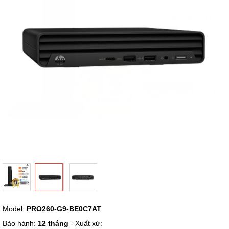
hình
ảnh
Chuyển
Model:
PRO260-G9-BE0C7AT
đến
phần
Bảo hành:
12 tháng
- Xuất xứ: