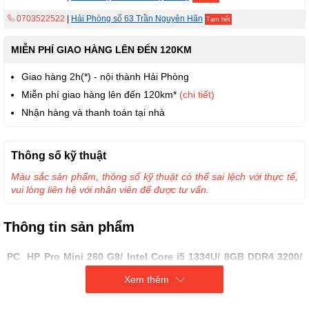
0703522522
|
Hải Phòng số 63 Trần Nguyên Hãn
Tạm hết
MIỄN PHÍ GIAO HÀNG LÊN ĐẾN 120KM
Giao hàng 2h(*) - nội thành Hải Phòng
Miễn phí giao hàng lên đến 120km*
(chi tiết)
Nhận hàng và thanh toán tại nhà
Thông số kỹ thuật
Màu sắc sản phẩm, thông số kỹ thuật có thể sai lệch với thực tế,
vui lòng liên hệ với nhân viên để được tư vấn.
Thông tin sản phẩm
PC HP Pro Mini 260 G9/ Intel Core i5 1334U/ 8GB DDR4 3200/
SSD 256GB/
USB Mouse & Keyboard/ W11H/ 1Y Onsite PRO260-
Xem thêm
G9-BE0C7AT