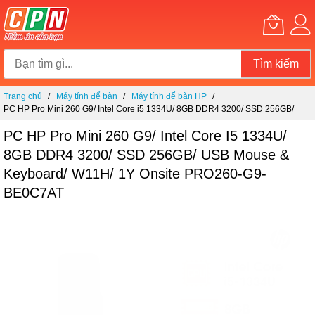
Tìm kiếm
Chuyển
Trang chủ
Máy tính để bàn
Máy tính để bàn HP
đến
PC HP Pro Mini 260 G9/ Intel Core i5 1334U/ 8GB DDR4 3200/ SSD 256GB/
nội
USB Mouse & Keyboard/ W11H/ 1Y Onsite PRO260-G9-BE0C7AT
dung
PC HP Pro Mini 260 G9/ Intel Core I5 1334U/
8GB DDR4 3200/ SSD 256GB/ USB Mouse &
Keyboard/ W11H/ 1Y Onsite PRO260-G9-
BE0C7AT
Chuyển
đến
phần
đầu
của
thư
viện