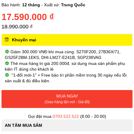
phần
Bảo hành:
12 tháng
- Xuất xứ:
Trung Quốc
đầu
của
17.590.000 ₫
thư
viện
18.990.000 ₫
hình
ảnh
Khuyến mại
Giảm 300.000 VNĐ khi mua cùng: S270F200, 27B36X/71,
GS25F2BM-1EKS, DHI-LM27-E241B, SGP238VAG
Thẻ mua hàng trị giá 200.000đ, sử dụng mua sản phẩm phụ
kiện IT dùng cho khách lẻ
"1-đổi mới-1" + Free bảo trì phần mềm trong 30 ngày nếu lỗi
sản xuất & đủ điều kiện.
MUA NGAY
(Giao hàng tận nơi - Giá tốt)
Gọi đặt mua
0703.522.522
(8:00 - 20:00)
AN TÂM MUA SẮM