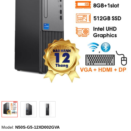
thư
viện
hình
ảnh
Chuyển
Model:
N50S-G5-12XD002GVA
đến