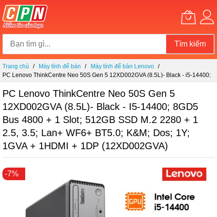
Tìm kiếm
Chuyển
Trang chủ
Máy tính để bàn
Máy tính để bàn Lenovo
đến
PC Lenovo ThinkCentre Neo 50S Gen 5 12XD002GVA (8.5L)- Black - i5-14400;
nội
8GD5 bus 4800 + 1 slot; 512GB SSD M.2 2280 + 1 2.5, 3.5; Lan+ WF6+ BT5.0;
dung
K&M; Dos; 1Y; 1GVA + 1HDMI + 1DP (12XD002GVA)
PC Lenovo ThinkCentre Neo 50S Gen 5
12XD002GVA (8.5L)- Black - I5-14400; 8GD5
Bus 4800 + 1 Slot; 512GB SSD M.2 2280 + 1
2.5, 3.5; Lan+ WF6+ BT5.0; K&M; Dos; 1Y;
1GVA + 1HDMI + 1DP (12XD002GVA)
Chuyển
-7%
đến
phần
đầu
của