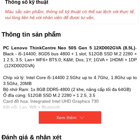
Thông số kỹ thuật
Màu sắc sản phẩm, thông số kỹ thuật có thể sai lệch với thực tế,
vui lòng liên hệ với nhân viên để được tư vấn.
Thông tin sản phẩm
PC Lenovo ThinkCentre Neo 50S Gen 5 12XD002GVA (8.5L)
-
Black - i5-14400; 8GD5 bus 4800 + 1 slot; 512GB SSD M.2 2280 +
1 2.5, 3.5; Lan+ WF6+ BT5.0; K&M; Dos; 1Y; 1GVA + 1HDMI + 1DP
(12XD002GVA)
Chíp xử lý: Intel Core i5-14400 2.5Ghz up to 4.7Ghz, 1.8Ghz up to
3.5Ghz, 20MB
Bộ nhớ Ram: 1x 8GB DDR5-4800 (2 khe, nâng cấp tối đa 64GB)
Ổ đĩa cứng: 512GB SSD M.2 2280 + 1 2.5, 3.5
Card đồ họa: Integrated Intel UHD Graphics 730
Kết nối: Lan, Wifi + Bluetooth
Chuột phím: USB
Xem thêm
Hệ điều hành: No OS
Đánh giá & nhận xét