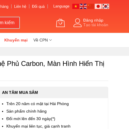
Language
 hàng
Liên hệ
Đổi quà
Đăng nhập
ìm kiếm
Tạo tài khoản
Khuyến mại
Về CPN
ệ Phủ Carbon, Màn Hình Hiển Thị
AN TÂM MUA SẮM
Trên 20 năm có mặt tại Hải Phòng
Sản phẩm chính hãng
Đổi mới lên đến 30 ngày(*)
Khuyến mại liên tục, giá cạnh tranh