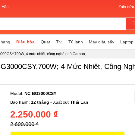
n Hãn
Zalo cửa
T
 hàng
Điều hòa
Quạt
Tivi
Tủ lạnh
Máy giặt, sấy
Laptop
3000CSY,700W; 4 mức nhiệt, công nghệ phủ Carbon,
giọt
BG3000CSY,700W; 4 Mức Nhiệt, Công Ngh
Model:
NC-BG3000CSY
Bảo hành:
12 tháng
- Xuất xứ:
Thái Lan
2.250.000 ₫
2.600.000 ₫