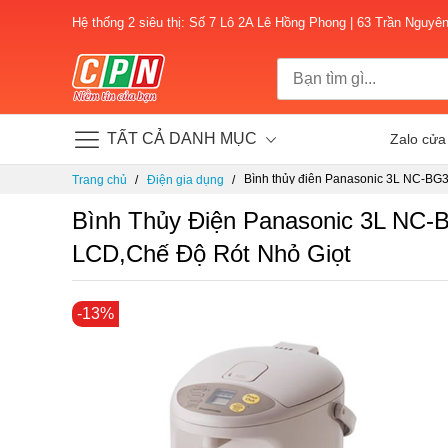
Hệ thống 2 siêu thị: Số 7 Lô 2A Lê Hồng Phong | 63 Trần Nguyê
TẤT CẢ DANH MỤC
Zalo cửa
Chuyển
Bình thủy điện Panasonic 3L NC-BG
Trang chủ
Điện gia dụng
đến
màn hình hiển thị LCD,chế độ rót nhỏ 
nội
Bình Thủy Điện Panasonic 3L NC-
dung
LCD,chế Độ Rót Nhỏ Giọt
Chuyển
-13%
đến
phần
đầu
của
thư
viện
hình