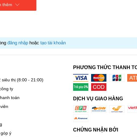
 thêm
lòng
đăng nhập
hoặc
tạo tài khoản
PHƯƠNG THỨC THANH T
 siêu thị
(8:00 - 21:00)
công ty
thanh toán
DỊCH VỤ GIAO HÀNG
viên
g
CHỨNG NHẬN BỞI
 góp ý