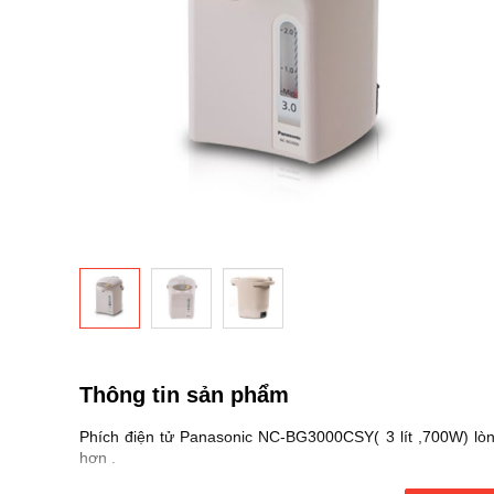
ảnh
Chuyển
đến
phần
Thông tin sản phẩm
đầu
của
Phích điện tử Panasonic NC-BG3000CSY( 3 lít ,700W) lòn
thư
hơn .
viện