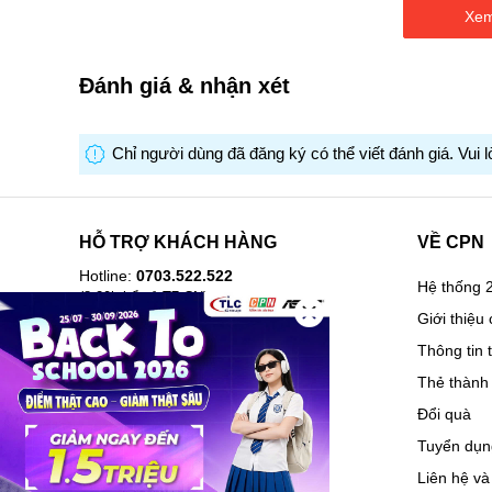
hình
Xem
ảnh
Đánh giá & nhận xét
Chỉ người dùng đã đăng ký có thể viết đánh giá. Vui 
HỖ TRỢ KHÁCH HÀNG
VỀ CPN
Hotline:
0703.522.522
Hệ thống 2
(8-20h kể cả T7,CN)
Giới thiệu 
Hướng dẫn mua hàng
Thông tin 
Câu hỏi thường gặp
Thẻ thành 
Lịch sử mua hàng
Đổi quà
Hóa đơn điện tử
Tuyển dụn
Vận chuyển và giao nhận
Liên hệ và
Hướng dẫn trả góp