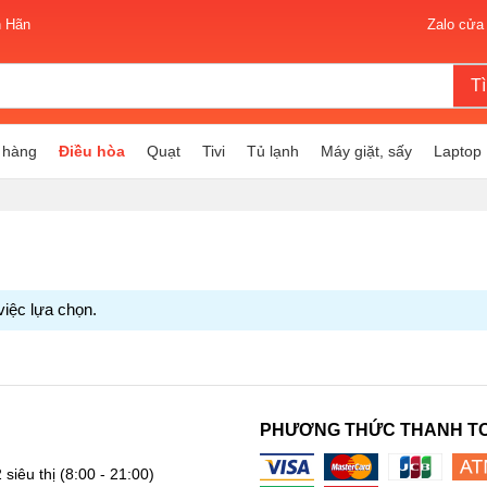
n Hãn
Zalo cửa
T
 hàng
Điều hòa
Quạt
Tivi
Tủ lạnh
Máy giặt, sấy
Laptop
việc lựa chọn.
PHƯƠNG THỨC THANH T
 siêu thị
(8:00 - 21:00)