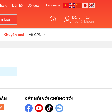
Language
 hàng
Liên hệ
Đổi quà
Đăng nhập
ìm kiếm
Tạo tài khoản
Khuyến mại
Về CPN
OÁN
KẾT NỐI VỚI CHÚNG TÔI