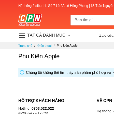
Hệ thống 2 siêu thị: Số 7 Lô 2A Lê Hồng Phong | 63 Trần Nguyê
TẤT CẢ DANH MỤC
Zalo cửa
Chuyển
Phụ kiện Apple
Trang chủ
Điện thoại
đến
nội
Phụ Kiện Apple
dung
Chúng tôi không thể tìm thấy sản phẩm phù hợp với 
HỖ TRỢ KHÁCH HÀNG
VỀ CPN
Hotline:
0703.522.522
Hệ thống 2
(8-20h kể cả T7,CN)