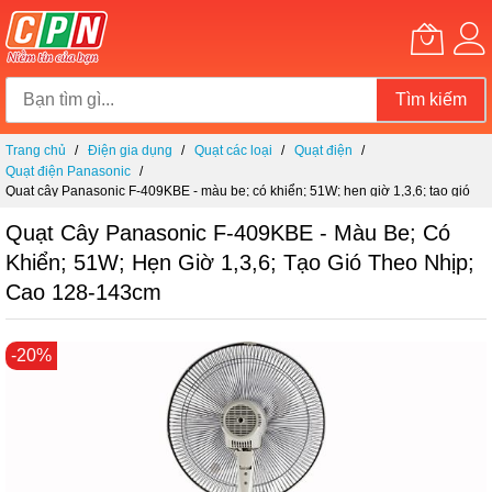
Tìm kiếm
Chuyển
Trang chủ
Điện gia dụng
Quạt các loại
Quạt điện
đến
Quạt điện Panasonic
nội
Quạt cây Panasonic F-409KBE - màu be; có khiển; 51W; hẹn giờ 1,3,6; tạo gió
dung
theo nhịp; cao 128-143cm
Quạt Cây Panasonic F-409KBE - Màu Be; Có
Khiển; 51W; Hẹn Giờ 1,3,6; Tạo Gió Theo Nhịp;
Cao 128-143cm
Chuyển
-20%
đến
phần
đầu
của
thư
viện