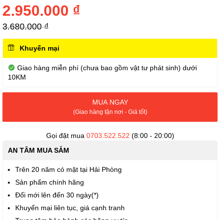
của
2.950.000 ₫
thư
viện
3.680.000 ₫
hình
ảnh
Khuyến mại
Giao hàng miễn phí (chưa bao gồm vật tư phát sinh) dưới
10KM
MUA NGAY
(Giao hàng tận nơi - Giá tốt)
Gọi đặt mua
0703.522.522
(8:00 - 20:00)
AN TÂM MUA SẮM
Trên 20 năm có mặt tại Hải Phòng
Sản phẩm chính hãng
Đổi mới lên đến 30 ngày(*)
Khuyến mại liên tục, giá cạnh tranh