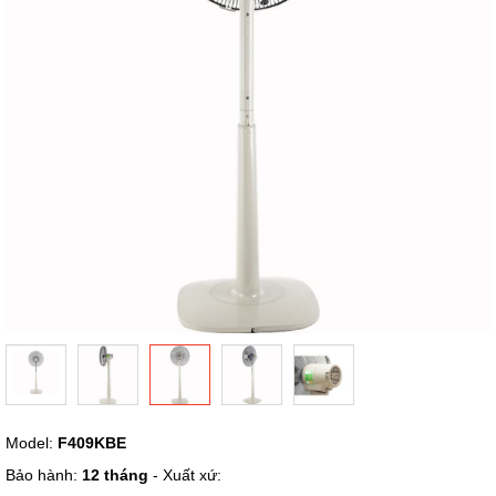
hình
ảnh
Chuyển
Model:
F409KBE
đến
phần
Bảo hành:
12 tháng
- Xuất xứ:
đầu