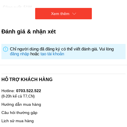
Công suất: 51W
Mức gió: 3 mức gió
Xem thêm
Chế độ gió: Gió thường
Loại motor: Bạc đạn
Số cánh quạt: 3 cánh
Đánh giá & nhận xét
Đường kính cánh quạt: 40 cm
Tiện ích:
Hẹn giờ tắt
Chỉ người dùng đã đăng ký có thể viết đánh giá. Vui lòng
Điều chỉnh được chiều cao
đăng nhập
hoặc
tạo tài khoản
Kích thước: Ngang 49 cm - Cao 130 cm - Sâu 40 cm
Khối lượng: 4.6 kg
HỖ TRỢ KHÁCH HÀNG
Hotline:
0703.522.522
(8-20h kể cả T7,CN)
Hướng dẫn mua hàng
Câu hỏi thường gặp
Lịch sử mua hàng