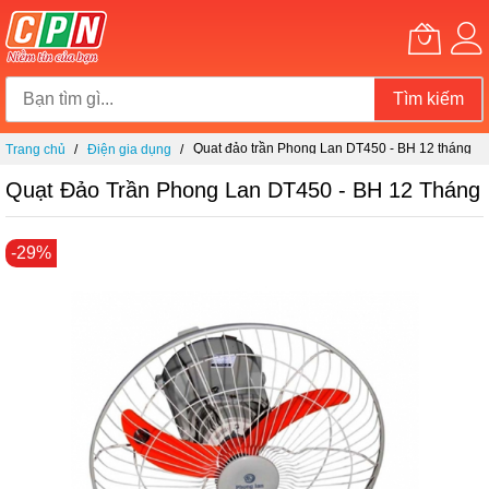
Tìm kiếm
Chuyển
Quạt đảo trần Phong Lan DT450 - BH 12 tháng
Trang chủ
Điện gia dụng
đến
nội
Quạt Đảo Trần Phong Lan DT450 - BH 12 Tháng
dung
Chuyển
-29%
đến
phần
đầu
của
thư
viện
hình
ảnh