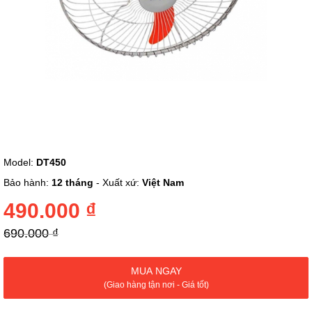
Chuyển
Model:
DT450
đến
phần
Bảo hành:
12 tháng
- Xuất xứ:
Việt Nam
đầu
của
490.000 ₫
thư
viện
690.000 ₫
hình
ảnh
MUA NGAY
(Giao hàng tận nơi - Giá tốt)