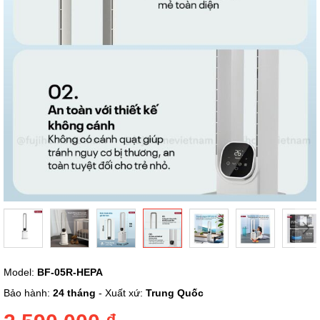
ảnh
Chuyển
Model:
BF-05R-HEPA
đến
phần
Bảo hành:
24 tháng
- Xuất xứ:
Trung Quốc
đầu
của