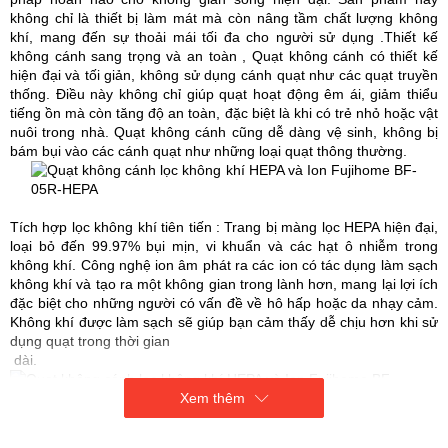
không chỉ là thiết bị làm mát mà còn nâng tầm chất lượng không
khí, mang đến sự thoải mái tối đa cho người sử dụng .Thiết kế
không cánh sang trọng và an toàn , Quạt không cánh có thiết kế
hiện đại và tối giản, không sử dụng cánh quạt như các quạt truyền
thống. Điều này không chỉ giúp quạt hoạt động êm ái, giảm thiểu
tiếng ồn mà còn tăng độ an toàn, đặc biệt là khi có trẻ nhỏ hoặc vật
nuôi trong nhà. Quạt không cánh cũng dễ dàng vệ sinh, không bị
bám bụi vào các cánh quạt như những loại quạt thông thường.
Tích hợp lọc không khí tiên tiến : Trang bị màng lọc HEPA hiện đại,
loại bỏ đến 99.97% bụi mịn, vi khuẩn và các hạt ô nhiễm trong
không khí. Công nghệ ion âm phát ra các ion có tác dụng làm sạch
không khí và tạo ra một không gian trong lành hơn, mang lại lợi ích
đặc biệt cho những người có vấn đề về hô hấp hoặc da nhạy cảm.
Không khí được làm sạch sẽ giúp bạn cảm thấy dễ chịu hơn khi sử
dụng quạt trong thời gian
dài.
Xem thêm
Hiệu năng vượt trội , công suất lớn, hoạt động mạnh mẽ, đảm bảo
làm mát nhanh chóng ngay cả trong những ngày hè nóng bức.