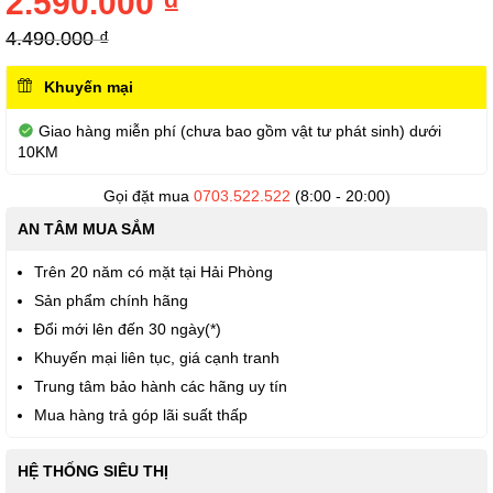
2.590.000 ₫
thư
viện
4.490.000 ₫
hình
ảnh
Khuyến mại
Giao hàng miễn phí (chưa bao gồm vật tư phát sinh) dưới
10KM
Gọi đặt mua
0703.522.522
(8:00 - 20:00)
AN TÂM MUA SẮM
Trên 20 năm có mặt tại Hải Phòng
Sản phẩm chính hãng
Đổi mới lên đến 30 ngày(*)
Khuyến mại liên tục, giá cạnh tranh
Trung tâm bảo hành các hãng uy tín
Mua hàng trả góp lãi suất thấp
HỆ THỐNG SIÊU THỊ