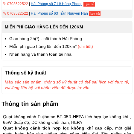
0703522522
|
Hải Phòng số 7 Lê Hồng Phong
Tạm hết
0703522522
|
Hải Phòng số 63 Trần Nguyên Hãn
Tạm hết
MIỄN PHÍ GIAO HÀNG LÊN ĐẾN 120KM
Giao hàng 2h(*) - nội thành Hải Phòng
Miễn phí giao hàng lên đến 120km*
(chi tiết)
Nhận hàng và thanh toán tại nhà
Thông số kỹ thuật
Màu sắc sản phẩm, thông số kỹ thuật có thể sai lệch với thực tế,
vui lòng liên hệ với nhân viên để được tư vấn.
Thông tin sản phẩm
Quạt không cánh Fujihome BF-05R-HEPA tích hợp lọc không khí ,
65W, 3cấp độ, DC không chổi than, HEPA
Quạt không cánh tích hợp lọc không khí cao cấp
, một giải
pháp hoàn hảo cho không gian sống hiện đại. Sản phẩm này