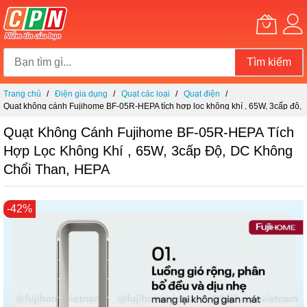
Tìm kiếm
Chuyển
Trang chủ
Điện gia dụng
Quạt các loại
Quạt điện
đến
Quạt không cánh Fujihome BF-05R-HEPA tích hợp lọc không khí , 65W, 3cấp độ,
nội
DC không chổi than, HEPA
dung
Quạt Không Cánh Fujihome BF-05R-HEPA Tích
Hợp Lọc Không Khí , 65W, 3cấp Độ, DC Không
Chổi Than, HEPA
Chuyển
-42%
đến
phần
đầu
của
thư
viện
hình