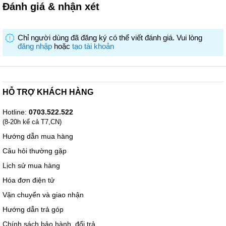
Động cơ hoạt động mượt mà, êm ái và bền bỉ .3 tốc độ gió (nhẹ,
Đánh giá & nhận xét
trung bình, mạnh) cho phép bạn điều chỉnh tốc độ gió phù hợp với
nhu cầu và sở thích của mình. Bạn có thể dễ dàng điều chỉnh mức
độ làm mát từ nhẹ nhàng đến mạnh mẽ, tùy theo không gian và
Chỉ người dùng đã đăng ký có thể viết đánh giá. Vui lòng
điều kiện môi trường xung quanh. Sự linh hoạt này giúp quạt hoạt
đăng nhập
hoặc
tạo tài khoản
động hiệu quả trong nhiều tình huống khác nhau, từ làm mát
phòng ngủ đến không gian làm việc hoặc phòng khách.
HỖ TRỢ KHÁCH HÀNG
Hotline:
0703.522.522
(8-20h kể cả T7,CN)
Hướng dẫn mua hàng
Câu hỏi thường gặp
Lịch sử mua hàng
Hóa đơn điện tử
Vận chuyển và giao nhận
Hướng dẫn trả góp
Chính sách bảo hành, đổi trả