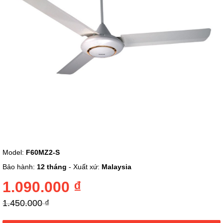
ảnh
Chuyển
Model:
F60MZ2-S
đến
phần
Bảo hành:
12 tháng
- Xuất xứ:
Malaysia
đầu
của
1.090.000 ₫
thư
viện
1.450.000 ₫
hình
ảnh