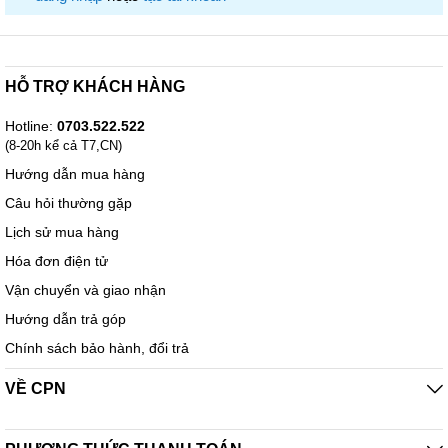
Không
hẹn
giờ
HỖ TRỢ KHÁCH HÀNG
Điều
khiển
Không
Hotline:
0703.522.522
từ xa
(8-20h kể cả T7,CN)
Hướng dẫn mua hàng
Kích
Câu hỏi thường gặp
thước
720x304x237 mm
Lịch sử mua hàng
thùng
Hóa đơn điện tử
Vận chuyển và giao nhận
Có 5 tốc độ
Tính
Hướng dẫn trả góp
Điều khi
năng
s
Chính sách bảo hành, đổi trả
VỀ CPN