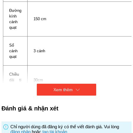
Đường
kính
150 cm
cánh
quạt
Số
cánh
3 cánh
quạt
Chiều
dài ti
30cm
quạt
Xem thêm
Tốc độ
5
Đánh giá & nhận xét
gió
Chỉ người dùng đã đăng ký có thể viết đánh giá. Vui lòng
Chức
đăng nhập
hoặc
tạo tài khoản
năng