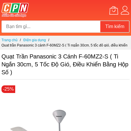
Tìm kiếm
Chuyển
Trang chủ
Điện gia dụng
đến
Quạt trần Panasonic 3 cánh F-60MZ2-S ( Ti ngắn 30cm, 5 tốc độ gió, điều khiển
nội
bằng hộp số )
dung
Quạt Trần Panasonic 3 Cánh F-60MZ2-S ( Ti
Ngắn 30cm, 5 Tốc Độ Gió, Điều Khiển Bằng Hộp
Số )
Chuyển
-25%
đến
phần
đầu
của
thư
viện
hình