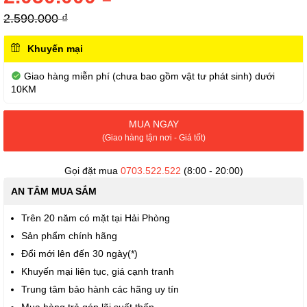
thư
viện
2.590.000 ₫
hình
ảnh
Khuyến mại
Giao hàng miễn phí (chưa bao gồm vật tư phát sinh) dưới
10KM
MUA NGAY
(Giao hàng tận nơi - Giá tốt)
Gọi đặt mua
0703.522.522
(8:00 - 20:00)
AN TÂM MUA SẮM
Trên 20 năm có mặt tại Hải Phòng
Sản phẩm chính hãng
Đổi mới lên đến 30 ngày(*)
Khuyến mại liên tục, giá cạnh tranh
Trung tâm bảo hành các hãng uy tín