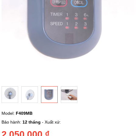
Chuyển
Model:
F409MB
đến
phần
Bảo hành:
12 tháng
- Xuất xứ:
đầu
của
2.050.000 ₫