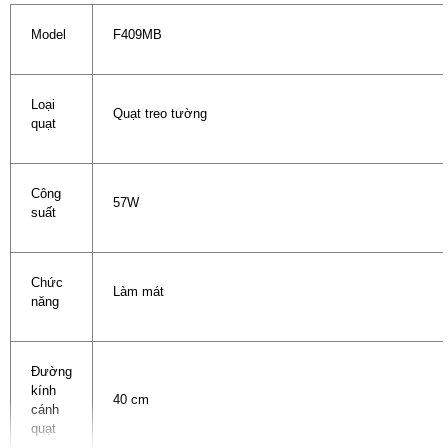
Model
F409MB
Loại
Quạt treo tường
quạt
Công
57W
suất
Chức
Làm mát
năng
Đường
kính
40 cm
cánh
quạt