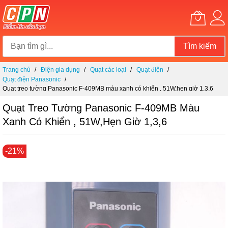
Tìm kiếm
Chuyển
Trang chủ
Điện gia dụng
Quạt các loại
Quạt điện
đến
Quạt điện Panasonic
nội
Quạt treo tường Panasonic F-409MB màu xanh có khiển , 51W,hẹn giờ 1,3,6
dung
Quạt Treo Tường Panasonic F-409MB Màu
Xanh Có Khiển , 51W,hẹn Giờ 1,3,6
Chuyển
-21%
đến
phần
đầu
của
thư
viện
hình
ảnh