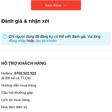
Xem thêm
Tốc độ
3 mức gió
gió
Đánh giá & nhận xét
Tính
Điều khiển từ
Chỉ người dùng đã đăng ký có thể viết đánh giá. Vui lòng
năng
t
đăng nhập
hoặc
tạo tài khoản
Kích
69 x 50 x 35 cm
thước
HỖ TRỢ KHÁCH HÀNG
- Trọng
5.1 kg
lượng
Hotline:
0703.522.522
(8-20h kể cả T7,CN)
Hướng dẫn mua hàng
Câu hỏi thường gặp
Lịch sử mua hàng
Hóa đơn điện tử