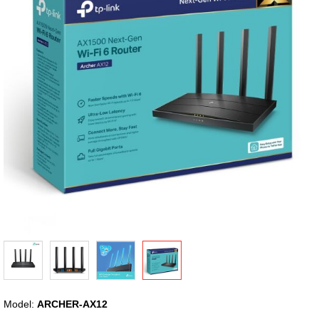
viện
hình
ảnh
Chuyển
Model:
ARCHER-AX12
đến