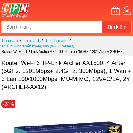
Tìm kiếm
Chuyển
Trang chủ
Thiết bị IT
Thiết bị mạng
đến
Thiết bị định tuyến không dây (Wi-Fi Routers)
nội
Router Wi-Fi 6 TP-Link Archer AX1500: 4 anten (5GHz: 1201Mbps+ 2.4GHz:
dung
300Mbps); 1 Wan + 3 Lan 100/1000Mbps; MU-MIMO; 12VAC/1A; 2Y (ARCHER-
AX12)
Router Wi-Fi 6 TP-Link Archer AX1500: 4 Anten
(5GHz: 1201Mbps+ 2.4GHz: 300Mbps); 1 Wan +
3 Lan 100/1000Mbps; MU-MIMO; 12VAC/1A; 2Y
(ARCHER-AX12)
Chuyển
-24%
đến
phần
đầu
của
thư