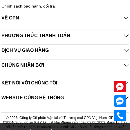
Chính sách bảo hành, đổi trả
VỀ CPN
PHƯƠNG THỨC THANH TOÁN
DỊCH VỤ GIAO HÀNG
CHỨNG NHẬN BỞI
KẾT NỐI VỚI CHÚNG TÔI
WEBSITE CÙNG HỆ THỐNG
© 2026. Công ty Cổ phần Vận tải và Thương mại CPN Việt Nam. GPDKKD:
0200463686 do sở KH & ĐT TP. Hải Phòng cấp ngày 03/06/2002, đăng ký thay
đổi lần thứ 15 ngày 05/06/2023. Địa chỉ: Số 7 Lô 2A Lê Hồng Phong, P. Ngô