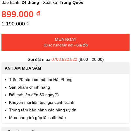
phần
Bảo hành:
24 tháng
- Xuất xứ:
Trung Quốc
đầu
của
899.000 ₫
thư
viện
1.190.000 ₫
hình
ảnh
MUA NGAY
(Giao hàng tận nơi - Giá tốt)
Gọi đặt mua
0703.522.522
(8:00 - 20:00)
AN TÂM MUA SẮM
Trên 20 năm có mặt tại Hải Phòng
Sản phẩm chính hãng
Đổi mới lên đến 30 ngày(*)
Khuyến mại liên tục, giá cạnh tranh
Trung tâm bảo hành các hãng uy tín
Mua hàng trả góp lãi suất thấp