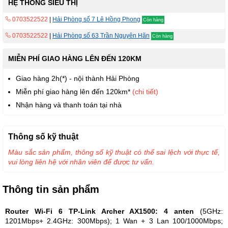
HỆ THỐNG SIÊU THỊ
0703522522
|
Hải Phòng số 7 Lê Hồng Phong
Còn hàng
0703522522
|
Hải Phòng số 63 Trần Nguyên Hãn
Còn hàng
MIỄN PHÍ GIAO HÀNG LÊN ĐẾN 120KM
Giao hàng 2h(*) - nội thành Hải Phòng
Miễn phí giao hàng lên đến 120km*
(chi tiết)
Nhận hàng và thanh toán tại nhà
Thông số kỹ thuật
Màu sắc sản phẩm, thông số kỹ thuật có thể sai lệch với thực tế,
vui lòng liên hệ với nhân viên để được tư vấn.
Thông tin sản phẩm
Router Wi-Fi 6 TP-Link Archer AX1500: 4 anten
(5GHz:
1201Mbps+ 2.4GHz: 300Mbps); 1 Wan + 3 Lan 100/1000Mbps;