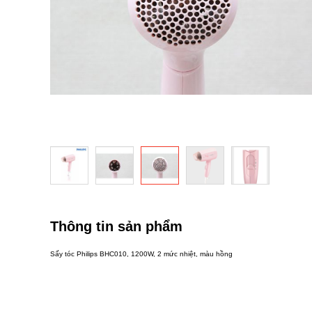
Chuyển
đến
phần
Thông tin sản phẩm
đầu
của
Sấy tóc Philips BHC010, 1200W, 2 mức nhiệt, màu hồng
thư
viện
hình
ảnh