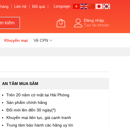
Language
 hàng
Liên hệ
Đổi quà
Đăng nhập
ìm kiếm
Tạo tài khoản
Khuyến mại
Về CPN
AN TÂM MUA SẮM
Trên 20 năm có mặt tại Hải Phòng
Sản phẩm chính hãng
Đổi mới lên đến 30 ngày(*)
Khuyến mại liên tục, giá cạnh tranh
Trung tâm bảo hành các hãng uy tín