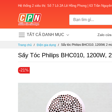
Hệ thống 2 siêu thị: Số 7 Lô 2A Lê Hồng Phong | 63 Trần Nguyê
TẤT CẢ DANH MỤC
Zalo cửa
Chuyển
Sấy tóc Philips BHC010, 1200W, 2 m
Trang chủ
Điện gia dụng
đến
nội
Sấy Tóc Philips BHC010, 1200W, 
dung
Chuyển
-21%
đến
phần
đầu
của
thư
viện
hình
ảnh