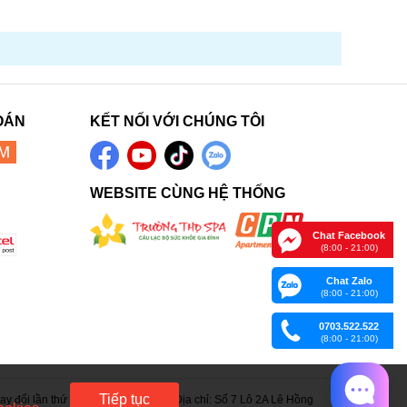
OÁN
KẾT NỐI VỚI CHÚNG TÔI
WEBSITE CÙNG HỆ THỐNG
Chat Facebook
(8:00 - 21:00)
Chat Zalo
(8:00 - 21:00)
0703.522.522
(8:00 - 21:00)
Tiếp tục
 đổi lần thứ 15 ngày 05/06/2023. Địa chỉ: Số 7 Lô 2A Lê Hồng