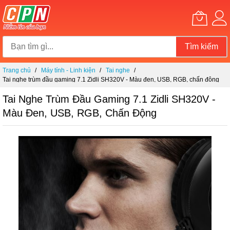
Tìm kiếm
Chuyển
Trang chủ
Máy tính - Linh kiện
Tai nghe
đến
Tai nghe trùm đầu gaming 7.1 Zidli SH320V - Màu đen, USB, RGB, chấn động
nội
dung
Tai Nghe Trùm Đầu Gaming 7.1 Zidli SH320V -
Màu Đen, USB, RGB, Chấn Động
Chuyển
đến
phần
đầu
của
thư
viện
hình
ảnh