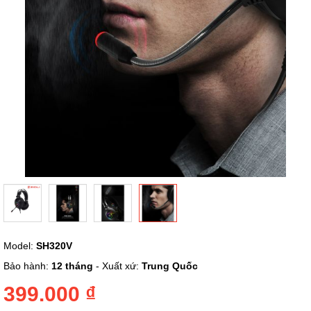
Chuyển
Model:
SH320V
đến
phần
Bảo hành:
12 tháng
- Xuất xứ:
Trung Quốc
đầu
của
399.000 ₫
thư