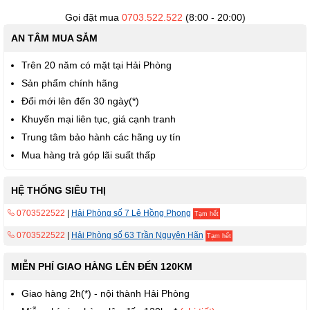
viện
hình
Gọi đặt mua
0703.522.522
(8:00 - 20:00)
ảnh
AN TÂM MUA SẮM
Trên 20 năm có mặt tại Hải Phòng
Sản phẩm chính hãng
Đổi mới lên đến 30 ngày(*)
Khuyến mại liên tục, giá cạnh tranh
Trung tâm bảo hành các hãng uy tín
Mua hàng trả góp lãi suất thấp
HỆ THỐNG SIÊU THỊ
0703522522
|
Hải Phòng số 7 Lê Hồng Phong
Tạm hết
0703522522
|
Hải Phòng số 63 Trần Nguyên Hãn
Tạm hết
MIỄN PHÍ GIAO HÀNG LÊN ĐẾN 120KM
Giao hàng 2h(*) - nội thành Hải Phòng