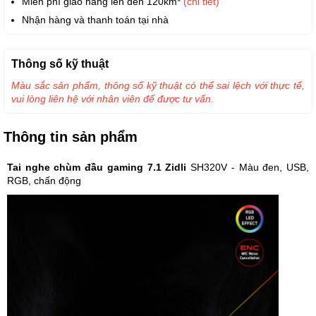
Miễn phí giao hàng lên đến 120km*
(chi tiết)
Nhận hàng và thanh toán tại nhà
Thông số kỹ thuật
Màu sắc sản phẩm, thông số kỹ thuật có thể sai lệch với thực tế,
vui lòng liên hệ với nhân viên để được tư vấn.
Thông tin sản phẩm
Tai nghe chùm đầu gaming 7.1 Zidli
SH320V - Màu đen, USB,
RGB, chấn động