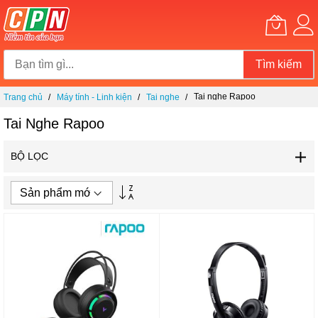
Tìm kiếm
Chuyển
Tai nghe Rapoo
Trang chủ
Máy tính - Linh kiện
Tai nghe
đến
nội
Tai Nghe Rapoo
dung
BỘ LỌC
Thiết
lập
theo
hướng
tăng
dần