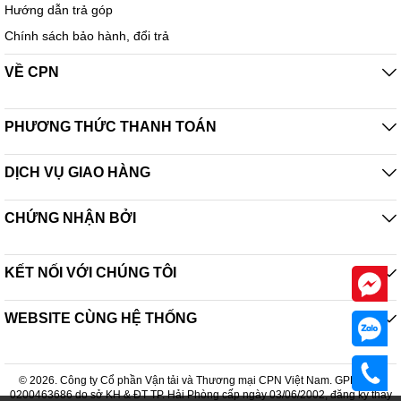
Hướng dẫn trả góp
Chính sách bảo hành, đổi trả
VỀ CPN
PHƯƠNG THỨC THANH TOÁN
DỊCH VỤ GIAO HÀNG
CHỨNG NHẬN BỞI
KẾT NỐI VỚI CHÚNG TÔI
WEBSITE CÙNG HỆ THỐNG
© 2026. Công ty Cổ phần Vận tải và Thương mại CPN Việt Nam. GPDKKD:
0200463686 do sở KH & ĐT TP. Hải Phòng cấp ngày 03/06/2002, đăng ký thay