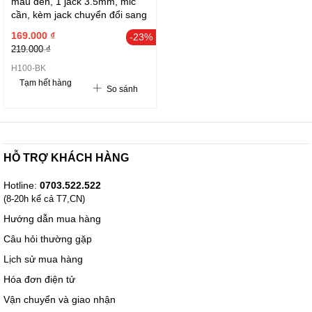
màu đen, 1 jack 3.5mm, mic
cần, kèm jack chuyển đổi sang
2 jack 3.5mm
169.000 ₫
-23%
219.000 ₫
H100-BK
Tạm hết hàng
So sánh
HỖ TRỢ KHÁCH HÀNG
Hotline:
0703.522.522
(8-20h kể cả T7,CN)
Hướng dẫn mua hàng
Câu hỏi thường gặp
Lịch sử mua hàng
Hóa đơn điện tử
Vận chuyển và giao nhận