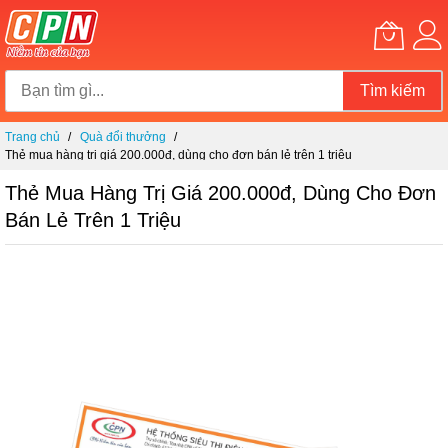
Tìm kiếm
Chuyển
Trang chủ
Quà đổi thưởng
đến
Thẻ mua hàng trị giá 200.000đ, dùng cho đơn bán lẻ trên 1 triệu
nội
dung
Thẻ Mua Hàng Trị Giá 200.000đ, Dùng Cho Đơn
Bán Lẻ Trên 1 Triệu
Chuyển
đến
phần
đầu
của
thư
viện
hình
ảnh