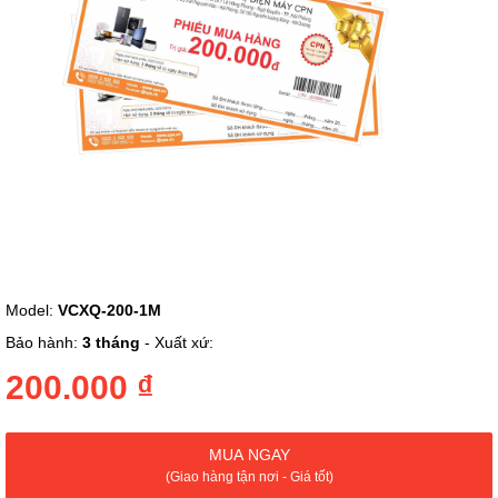
Chuyển
Model:
VCXQ-200-1M
đến
phần
Bảo hành:
3 tháng
- Xuất xứ:
đầu
của
200.000 ₫
thư
viện
hình
MUA NGAY
ảnh
(Giao hàng tận nơi - Giá tốt)