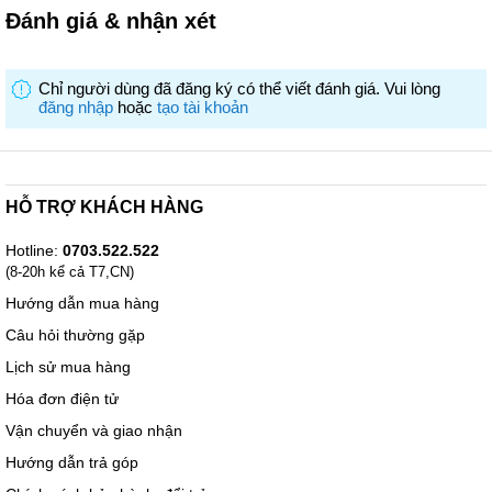
Đánh giá & nhận xét
Chỉ người dùng đã đăng ký có thể viết đánh giá. Vui lòng
đăng nhập
hoặc
tạo tài khoản
HỖ TRỢ KHÁCH HÀNG
Hotline:
0703.522.522
(8-20h kể cả T7,CN)
Tiết Kiệm Năng Lượng 5 Sao
Hướng dẫn mua hàng
Tiết Kiệm Năng Lượng Và Thân Thiện Môi Trường
Câu hỏi thường gặp
Với công nghệ Inverter hiện đại, máy nén linh hoạt điều chỉnh tốc
độ hoạt động theo nhu cầu thực tế, tối ưu hóa hiệu suất sử dụng
Lịch sử mua hàng
năng lượng và kéo dài tuổi thọ tủ đông. Điều này không chỉ tiết
Hóa đơn điện tử
kiệm đáng kể chi phí điện năng mà còn góp phần bảo vệ môi
trường.
Vận chuyển và giao nhận
Hướng dẫn trả góp
Duy Trì Nhiệt Độ Trong 170H
Tủ đông Hisense với khả năng duy trì nhiệt độ dưới 0°C lên đến