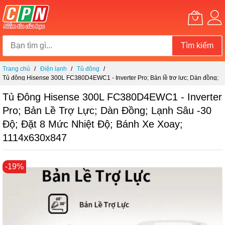
Tìm kiếm
Chuyển
Trang chủ
Điện lạnh
Tủ đông
đến
Tủ đông Hisense 300L FC380D4EWC1 - Inverter Pro; Bản lề trợ lực; Dàn đồng;
nội
Lạnh sâu -30 độ; Đặt 8 mức nhiệt độ; Bánh xe xoay; 1114x630x847
dung
Tủ Đông Hisense 300L FC380D4EWC1 - Inverter
Pro; Bản Lề Trợ Lực; Dàn Đồng; Lạnh Sâu -30
Độ; Đặt 8 Mức Nhiệt Độ; Bánh Xe Xoay;
1114x630x847
Chuyển
-19%
đến
phần
đầu
của
thư
viện