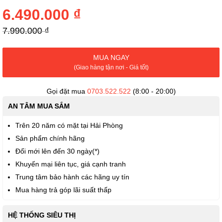
đầu
của
6.490.000 ₫
thư
viện
7.990.000 ₫
hình
ảnh
MUA NGAY
(Giao hàng tận nơi - Giá tốt)
Gọi đặt mua
0703.522.522
(8:00 - 20:00)
AN TÂM MUA SẮM
Trên 20 năm có mặt tại Hải Phòng
Sản phẩm chính hãng
Đổi mới lên đến 30 ngày(*)
Khuyến mại liên tục, giá cạnh tranh
Trung tâm bảo hành các hãng uy tín
Mua hàng trả góp lãi suất thấp
HỆ THỐNG SIÊU THỊ