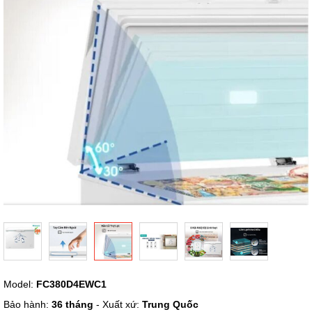
hình
ảnh
Chuyển
Model:
FC380D4EWC1
đến
phần
Bảo hành:
36 tháng
- Xuất xứ:
Trung Quốc