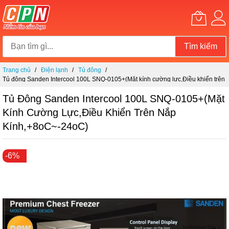
Tìm kiếm
Chuyển
Trang chủ
Điện lạnh
Tủ đông
đến
Tủ đông Sanden Intercool 100L SNQ-0105+(Mặt kính cường lực,Điều khiển trên
nội
nắp kính,+8oC~-24oC)
dung
Tủ Đông Sanden Intercool 100L SNQ-0105+(Mặt
Kính Cường Lực,Điều Khiển Trên Nắp
Kính,+8oC~-24oC)
Chuyển
-6%
đến
phần
đầu
của
thư
viện
hình