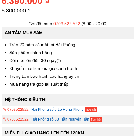
6.390.000 ₫
thư
viện
6.800.000 ₫
hình
ảnh
Gọi đặt mua
0703.522.522
(8:00 - 20:00)
AN TÂM MUA SẮM
Trên 20 năm có mặt tại Hải Phòng
Sản phẩm chính hãng
Đổi mới lên đến 30 ngày(*)
Khuyến mại liên tục, giá cạnh tranh
Trung tâm bảo hành các hãng uy tín
Mua hàng trả góp lãi suất thấp
HỆ THỐNG SIÊU THỊ
0703522522
|
Hải Phòng số 7 Lê Hồng Phong
Tạm hết
0703522522
|
Hải Phòng số 63 Trần Nguyên Hãn
Tạm hết
MIỄN PHÍ GIAO HÀNG LÊN ĐẾN 120KM