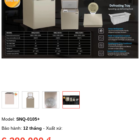
ảnh
Chuyển
Model:
SNQ-0105+
đến
phần
Bảo hành:
12 tháng
- Xuất xứ:
đầu
của