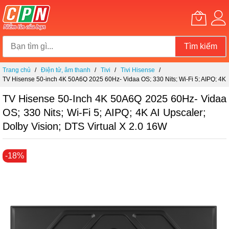
Tìm kiếm
Chuyển
Trang chủ
Điện tử, âm thanh
Tivi
Tivi Hisense
đến
TV Hisense 50-inch 4K 50A6Q 2025 60Hz- Vidaa OS; 330 Nits; Wi-Fi 5; AIPQ; 4K
nội
AI Upscaler; Dolby Vision; DTS Virtual X 2.0 16W
dung
TV Hisense 50-Inch 4K 50A6Q 2025 60Hz- Vidaa
OS; 330 Nits; Wi-Fi 5; AIPQ; 4K AI Upscaler;
Dolby Vision; DTS Virtual X 2.0 16W
Chuyển
-18%
đến
phần
đầu
của
thư
viện
hình