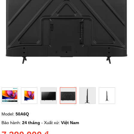
ảnh
Chuyển
Model:
50A6Q
đến
phần
Bảo hành:
24 tháng
- Xuất xứ:
Việt Nam
đầu
của