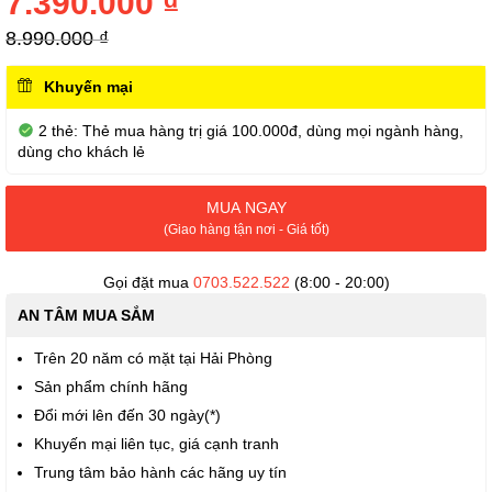
7.390.000 ₫
thư
viện
8.990.000 ₫
hình
ảnh
Khuyến mại
2 thẻ: Thẻ mua hàng trị giá 100.000đ, dùng mọi ngành hàng,
dùng cho khách lẻ
MUA NGAY
(Giao hàng tận nơi - Giá tốt)
Gọi đặt mua
0703.522.522
(8:00 - 20:00)
AN TÂM MUA SẮM
Trên 20 năm có mặt tại Hải Phòng
Sản phẩm chính hãng
Đổi mới lên đến 30 ngày(*)
Khuyến mại liên tục, giá cạnh tranh
Trung tâm bảo hành các hãng uy tín