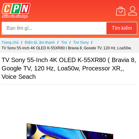
Tìm kiếm
Chuyển
Trang chủ
Điện tử, âm thanh
Tivi
Tivi Sony
đến
TV Sony 55-inch 4K OLED K-55XR80 ( Bravia 8, Google TV, 120 Hz, Loa50w,
nội
Processor XR,, Voice seach
dung
TV Sony 55-Inch 4K OLED K-55XR80 ( Bravia 8,
Google TV, 120 Hz, Loa50w, Processor XR,,
Voice Seach
Chuyển
đến
phần
đầu
của
thư
viện
hình