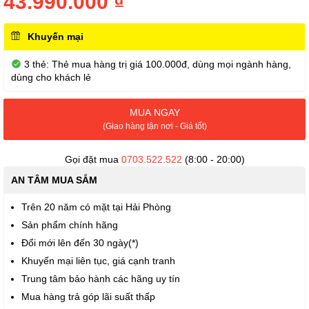
43.990.000 ₫
thư
viện
hình
Khuyến mại
ảnh
3 thẻ: Thẻ mua hàng trị giá 100.000đ, dùng mọi ngành hàng,
dùng cho khách lẻ
MUA NGAY
(Giao hàng tận nơi - Giá tốt)
Gọi đặt mua
0703.522.522
(8:00 - 20:00)
AN TÂM MUA SẮM
Trên 20 năm có mặt tại Hải Phòng
Sản phẩm chính hãng
Đổi mới lên đến 30 ngày(*)
Khuyến mại liên tục, giá cạnh tranh
Trung tâm bảo hành các hãng uy tín
Mua hàng trả góp lãi suất thấp