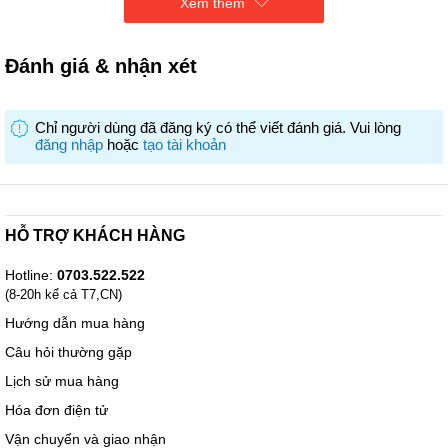
Xem thêm
Đánh giá & nhận xét
Chỉ người dùng đã đăng ký có thể viết đánh giá. Vui lòng
đăng nhập
hoặc
tạo tài khoản
Thiết kế
- Sony K-55XR80 có thiết kế đường viền siêu mỏng ôm sát cạnh
màn hình cho cảm giác liền mạch, chắc chắn đồng thời giảm thiểu
độ nhiễu, để đôi mắt bạn hoàn toàn đắm chìm vào nội dung trình
HỖ TRỢ KHÁCH HÀNG
chiếu một cách tự nhiên.
- Thiết kế màn hình 55inch trang trí hài hòa và phù hợp cho những
không gian phòng ngủ, phòng khách, phòng làm việc có diện tích
Hotline:
0703.522.522
vừa.
(8-20h kể cả T7,CN)
Hướng dẫn mua hàng
Câu hỏi thường gặp
Lịch sử mua hàng
Hóa đơn điện tử
Vận chuyển và giao nhận