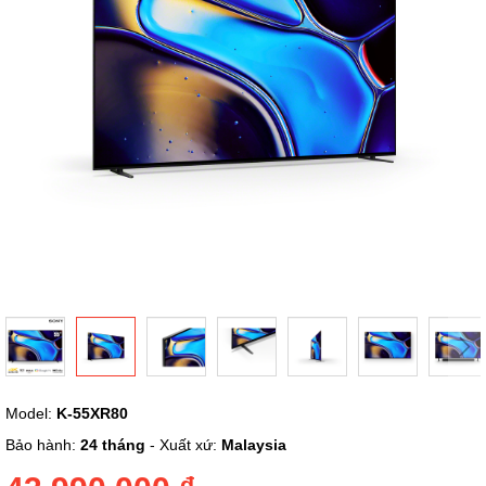
ảnh
Chuyển
Model:
K-55XR80
đến
phần
Bảo hành:
24 tháng
- Xuất xứ:
Malaysia
đầu
của