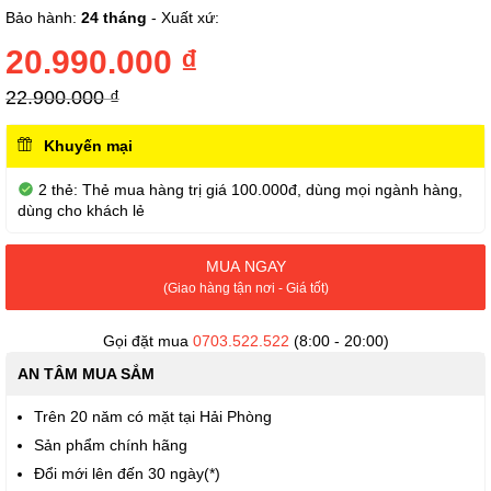
phần
Bảo hành:
24 tháng
- Xuất xứ:
đầu
của
20.990.000 ₫
thư
viện
22.900.000 ₫
hình
ảnh
Khuyến mại
2 thẻ: Thẻ mua hàng trị giá 100.000đ, dùng mọi ngành hàng,
dùng cho khách lẻ
MUA NGAY
(Giao hàng tận nơi - Giá tốt)
Gọi đặt mua
0703.522.522
(8:00 - 20:00)
AN TÂM MUA SẮM
Trên 20 năm có mặt tại Hải Phòng
Sản phẩm chính hãng
Đổi mới lên đến 30 ngày(*)