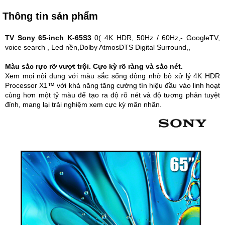
Thông tin sản phẩm
TV Sony 65-inch K-65S3
0( 4K HDR, 50Hz / 60Hz,- GoogleTV,
voice search , Led nền,Dolby AtmosDTS Digital Surround,,
Màu sắc rực rỡ vượt trội. Cực kỳ rõ ràng và sắc nét.
Xem mọi nội dung với màu sắc sống động nhờ bộ xử lý 4K HDR
Processor X1™ với khả năng tăng cường tín hiệu đầu vào linh hoạt
cùng hơn một tỷ màu để tạo ra độ rõ nét và độ tương phản tuyệt
đỉnh, mang lại trải nghiệm xem cực kỳ mãn nhãn.