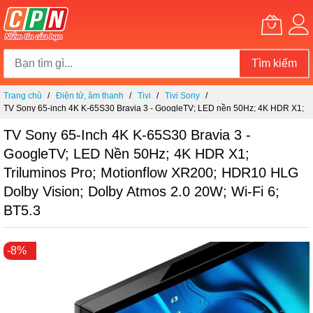
Tìm kiếm
Chuyển
Trang chủ
Điện tử, âm thanh
Tivi
Tivi Sony
đến
TV Sony 65-inch 4K K-65S30 Bravia 3 - GoogleTV; LED nền 50Hz; 4K HDR X1;
nội
Triluminos Pro; Motionflow XR200; HDR10 HLG Dolby Vision; Dolby Atmos 2.0
dung
20W; Wi-Fi 6; BT5.3
TV Sony 65-Inch 4K K-65S30 Bravia 3 -
GoogleTV; LED Nền 50Hz; 4K HDR X1;
Triluminos Pro; Motionflow XR200; HDR10 HLG
Dolby Vision; Dolby Atmos 2.0 20W; Wi-Fi 6;
BT5.3
Chuyển
-8%
đến
phần
đầu
của