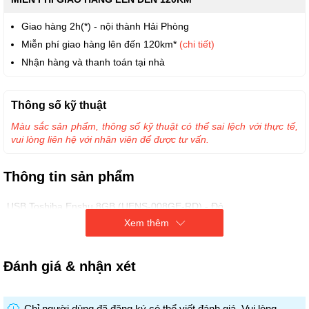
Giao hàng 2h(*) - nội thành Hải Phòng
Miễn phí giao hàng lên đến 120km*
(chi tiết)
Nhận hàng và thanh toán tại nhà
Thông số kỹ thuật
Màu sắc sản phẩm, thông số kỹ thuật có thể sai lệch với thực tế,
vui lòng liên hệ với nhân viên để được tư vấn.
Thông tin sản phẩm
USB Toshiba Enshu 8GB (UENS-008GE-RD) - Đỏ
Xem thêm
Thiết kế nhỏ nhắn. Chuẩn usb 2.0. Màu sắc: Pink, Green, Purple
Đánh giá & nhận xét