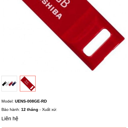
Chuyển
Model:
UENS-008GE-RD
đến
phần
Bảo hành:
12 tháng
- Xuất xứ:
đầu
Liên hệ
của
thư