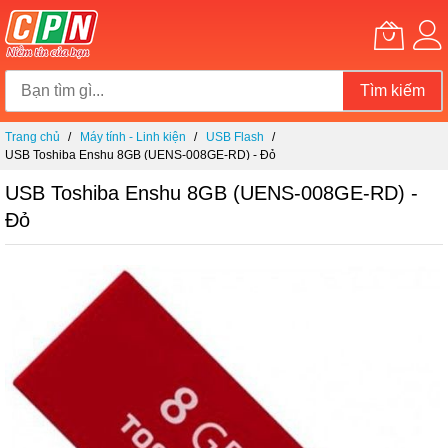
Tìm kiếm
Chuyển
Trang chủ
Máy tính - Linh kiện
USB Flash
đến
USB Toshiba Enshu 8GB (UENS-008GE-RD) - Đỏ
nội
dung
USB Toshiba Enshu 8GB (UENS-008GE-RD) -
Đỏ
Chuyển
đến
phần
đầu
của
thư
viện
hình
ảnh