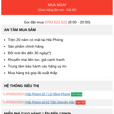
viện
MUA NGAY
hình
(Giao hàng tận nơi - Giá tốt)
ảnh
Gọi đặt mua
0703.522.522
(8:00 - 20:00)
AN TÂM MUA SẮM
Trên 20 năm có mặt tại Hải Phòng
Sản phẩm chính hãng
Đổi mới lên đến 30 ngày(*)
Khuyến mại liên tục, giá cạnh tranh
Trung tâm bảo hành các hãng uy tín
Mua hàng trả góp lãi suất thấp
HỆ THỐNG SIÊU THỊ
0703522522
|
Hải Phòng số 7 Lê Hồng Phong
Còn hàng
0703522522
|
Hải Phòng số 63 Trần Nguyên Hãn
Tạm hết
MIỄN PHÍ GIAO HÀNG LÊN ĐẾN 120KM