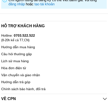
Chỉ người dùng đã đăng ký có thể viết đánh giá. Vui lòng
đăng nhập
hoặc
tạo tài khoản
HỖ TRỢ KHÁCH HÀNG
Hotline:
0703.522.522
(8-20h kể cả T7,CN)
Hướng dẫn mua hàng
Câu hỏi thường gặp
Lịch sử mua hàng
Hóa đơn điện tử
Vận chuyển và giao nhận
Hướng dẫn trả góp
Chính sách bảo hành, đổi trả
VỀ CPN