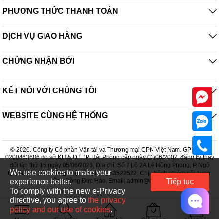
PHƯƠNG THỨC THANH TOÁN
DỊCH VỤ GIAO HÀNG
CHỨNG NHẬN BỞI
KẾT NỐI VỚI CHÚNG TÔI
WEBSITE CÙNG HỆ THỐNG
© 2026. Công ty Cổ phần Vận tải và Thương mại CPN Việt Nam. GPDKKD:
0200463686 do sở KH & ĐT TP. Hải Phòng cấp ngày 03/06/2002, đăng ký thay
đổi lần thứ 15 ngày 05/06/2023. Địa chỉ: Số 7 Lô 2A Lê Hồng Phong, P. Ngô
We use cookies to make your
Quyền, TP. Hải Phòng. Điện thoại: 02253522522. Chịu trách nhiệm nội dung:
experience better.
Ông Đồng Đức Hào. Email: admin@cpn.vn
Tiếp tục
To comply with the new e-Privacy
directive, you agree to
the privacy
policy and our use of cookies
.