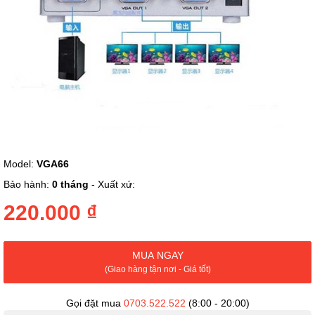
Chuyển
Model:
VGA66
đến
phần
Bảo hành:
0 tháng
- Xuất xứ:
đầu
của
220.000 ₫
thư
viện
hình
MUA NGAY
ảnh
(Giao hàng tận nơi - Giá tốt)
Gọi đặt mua
0703.522.522
(8:00 - 20:00)