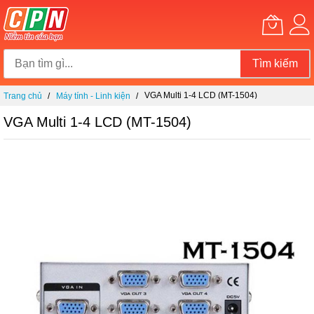
Tìm kiếm
Chuyển
VGA Multi 1-4 LCD (MT-1504)
Trang chủ
Máy tính - Linh kiện
đến
nội
VGA Multi 1-4 LCD (MT-1504)
dung
Chuyển
đến
phần
đầu
của
thư
viện
hình
ảnh