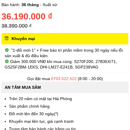
phần
Bảo hành:
36 tháng
- Xuất xứ:
đầu
của
36.190.000 ₫
thư
viện
38.390.000 ₫
hình
ảnh
Khuyến mại
"1-đổi mới-1" + Free bảo trì phần mềm trong 30 ngày nếu lỗi
sản xuất & đủ điều kiện.
Giảm 300.000 VNĐ khi mua cùng: S270F200, 27B36X/71,
GS25F2BM-1EKS, DHI-LM27-E241B, SGP238VAG
Gọi đặt mua
0703.522.522
(8:00 - 20:00)
AN TÂM MUA SẮM
Trên 20 năm có mặt tại Hải Phòng
Sản phẩm chính hãng
Đổi mới lên đến 30 ngày(*)
Khuyến mại liên tục, giá cạnh tranh
Trung tâm bảo hành các hãng uy tín