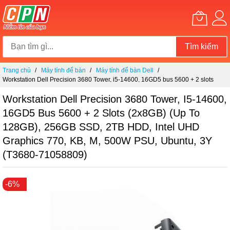
Tìm kiếm
Chuyển
Trang chủ
Máy tính để bàn
Máy tính để bàn Dell
đến
Workstation Dell Precision 3680 Tower, i5-14600, 16GD5 bus 5600 + 2 slots
nội
(2x8GB) (up to 128GB), 256GB SSD, 2TB HDD, Intel UHD Graphics 770, KB, M,
dung
500W PSU, Ubuntu, 3Y (T3680-71058809)
Workstation Dell Precision 3680 Tower, I5-14600,
16GD5 Bus 5600 + 2 Slots (2x8GB) (up To
128GB), 256GB SSD, 2TB HDD, Intel UHD
Graphics 770, KB, M, 500W PSU, Ubuntu, 3Y
(T3680-71058809)
Chuyển
-6%
đến
phần
đầu
của