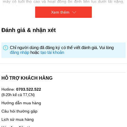
máy có tuổi thọ cao và hoạt động ổn định liên tục dưới tải nặng,
khác biệt so với máy tính cá nhân thông thường.
Xem thêm
Khả năng mở rộng (Scalability):
Hỗ trợ bộ nhớ lớn (lên đến 128GB RAM DDR5) và nhiều khe cắm
PCIe Gen 5/Gen 4, cho phép người dùng tùy chỉnh và nâng cấp
Đánh giá & nhận xét
cấu hình theo nhu cầu cụ thể.
Bảo mật Tích hợp:
Chỉ người dùng đã đăng ký có thể viết đánh giá. Vui lòng
Cung cấp các tính năng bảo mật nâng cao như TPM và các giải
đăng nhập
hoặc
tạo tài khoản
pháp phần mềm độc quyền của Dell để bảo vệ dữ liệu quan trọng
trong môi trường doanh nghiệp.
HỖ TRỢ KHÁCH HÀNG
Hotline:
0703.522.522
(8-20h kể cả T7,CN)
Hướng dẫn mua hàng
Câu hỏi thường gặp
Lịch sử mua hàng