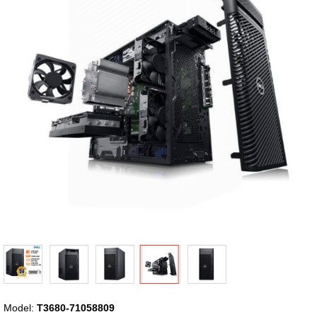
thư
viện
hình
ảnh
Chuyển
Model:
T3680-71058809
đến