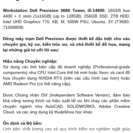
Workstation Dell Precision 3680 Tower, i5-14600
, 16GD5 bus
4400 + 3 slots (1x16GB) (up to 128GB), 256GB SSD, 2TB HDD,
Intel UHD Graphics 770, KB, M, 500W PSU, Ubuntu, 3Y (T3680-
71058809)
Dòng máy trạm Dell Precision được thiết kế đặc biệt cho các
chuyên gia, kỹ sư, kiến trúc sư, và nhà thiết kế đồ họa, mang
lại những giá trị cốt lõi sau:
Hiệu năng Chuyên nghiệp:
Sử dụng các linh kiện cấp độ doanh nghiệp (Professional-grade
components) như CPU Intel Core thế hệ mới hoặc Xeon và card đồ
họa chuyên dụng NVIDIA RTX (trên các cấu hình cao hơn) hoặc
AMD Radeon Pro (có thể nâng cấp).
Được Chứng nhận ISV (Independent Software Vendor), đảm bảo
khả năng tương thích và hiệu suất tối ưu khi chạy các phần mềm
chuyên ngành như AutoCAD, SOLIDWORKS, Adobe Creative
Cloud, và các ứng dụng kỹ thuật/khoa học khác.
Ổn định và Độ bền:
Linh kiện chất lượng cao và quy trình kiểm tra nghiêm ngặt giúp