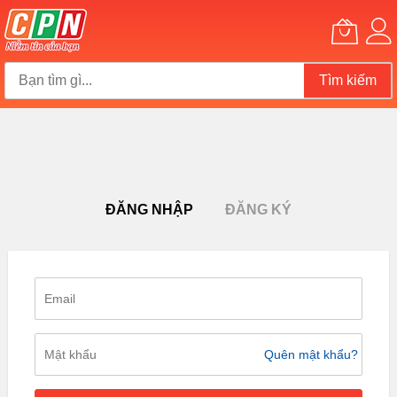
Tìm kiếm
Chuyển
đến
nội
dung
ĐĂNG NHẬP
ĐĂNG KÝ
Quên mật khẩu?