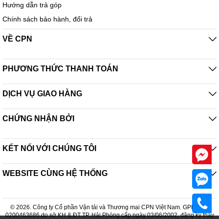
Hướng dẫn trả góp
Chính sách bảo hành, đổi trả
VỀ CPN
PHƯƠNG THỨC THANH TOÁN
DỊCH VỤ GIAO HÀNG
CHỨNG NHẬN BỞI
KẾT NỐI VỚI CHÚNG TÔI
WEBSITE CÙNG HỆ THỐNG
© 2026. Công ty Cổ phần Vận tải và Thương mại CPN Việt Nam. GPDKKD:
0200463686 do sở KH & ĐT TP. Hải Phòng cấp ngày 03/06/2002, đăng ký thay