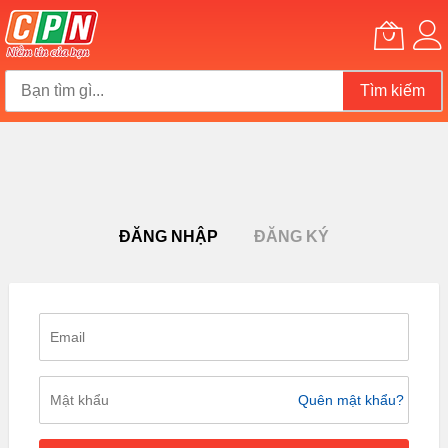
Tìm kiếm
Chuyển
đến
nội
dung
ĐĂNG NHẬP
ĐĂNG KÝ
Quên mật khẩu?