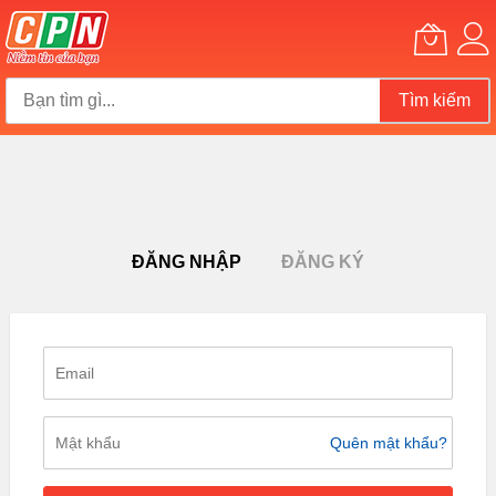
Tìm kiếm
Chuyển
đến
nội
dung
ĐĂNG NHẬP
ĐĂNG KÝ
Quên mật khẩu?