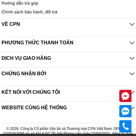
Hướng dẫn trả góp
Chính sách bảo hành, đổi trả
VỀ CPN
PHƯƠNG THỨC THANH TOÁN
DỊCH VỤ GIAO HÀNG
CHỨNG NHẬN BỞI
KẾT NỐI VỚI CHÚNG TÔI
WEBSITE CÙNG HỆ THỐNG
© 2026. Công ty Cổ phần Vận tải và Thương mại CPN Việt Nam. GPDKKD:
0200463686 do sở KH & ĐT TP. Hải Phòng cấp ngày 03/06/2002, đăng ký thay