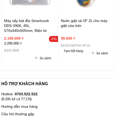
Máy sấy bát đĩa Smartcook
Nước giặt xả VF 2L cho máy
DDS-3906, 45L,
giặt cửa trên
570x440x505mm, Điện tử
2.190.000 ₫
90.000 ₫
-5%
2.295.000 ₫
NUOCGIATXA-VF-2L
DDS-3906
Tạm hết hàng
So sánh
So sánh
HỖ TRỢ KHÁCH HÀNG
Hotline:
0703.522.522
(8-20h kể cả T7,CN)
Hướng dẫn mua hàng
Câu hỏi thường gặp