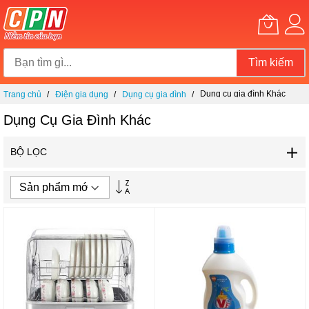
Tìm kiếm
Chuyển
Dụng cụ gia đình Khác
Trang chủ
Điện gia dụng
Dụng cụ gia đình
đến
nội
Dụng Cụ Gia Đình Khác
dung
BỘ LỌC
Thiết
lập
theo
hướng
tăng
dần