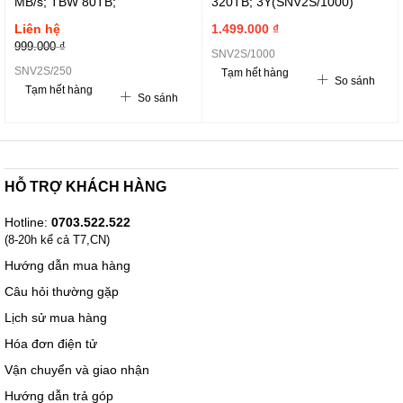
MB/s; TBW 80TB;
320TB; 3Y(SNV2S/1000)
3Y(SNV2S/250)
Liên hệ
1.499.000 ₫
999.000 ₫
SNV2S/1000
SNV2S/250
Tạm hết hàng
So sánh
Tạm hết hàng
So sánh
HỖ TRỢ KHÁCH HÀNG
Hotline:
0703.522.522
(8-20h kể cả T7,CN)
Hướng dẫn mua hàng
Câu hỏi thường gặp
Lịch sử mua hàng
Hóa đơn điện tử
Vận chuyển và giao nhận
Hướng dẫn trả góp