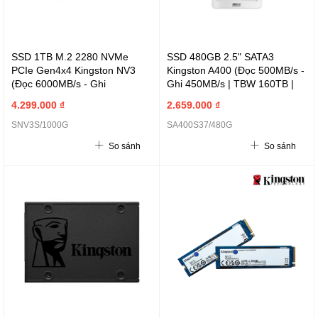
SSD 1TB M.2 2280 NVMe
SSD 480GB 2.5" SATA3
PCIe Gen4x4 Kingston NV3
Kingston A400 (Đọc 500MB/s -
(Đọc 6000MB/s - Ghi
Ghi 450MB/s | TBW 160TB |
4000MB/s | TBW 320TB | 3Y) -
3Y) - SA400S37/480G
4.299.000 ₫
2.659.000 ₫
SNV3S/1000G
SNV3S/1000G
SA400S37/480G
So sánh
So sánh