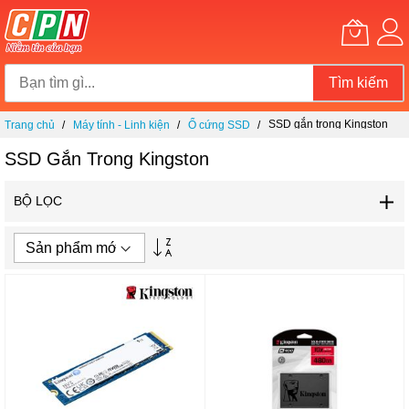
Tìm kiếm
Chuyển
SSD gắn trong Kingston
Trang chủ
Máy tính - Linh kiện
Ổ cứng SSD
đến
nội
SSD Gắn Trong Kingston
dung
BỘ LỌC
Thiết
lập
theo
hướng
tăng
dần