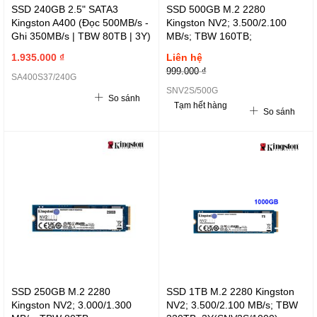
SSD 240GB 2.5" SATA3
SSD 500GB M.2 2280
Kingston A400 (Đọc 500MB/s -
Kingston NV2; 3.500/2.100
Ghi 350MB/s | TBW 80TB | 3Y)
MB/s; TBW 160TB;
- SA400S37/240G
3Y(SNV2S/500G)
1.935.000 ₫
Liên hệ
999.000 ₫
SA400S37/240G
SNV2S/500G
So sánh
Tạm hết hàng
So sánh
SSD 250GB M.2 2280
SSD 1TB M.2 2280 Kingston
Kingston NV2; 3.000/1.300
NV2; 3.500/2.100 MB/s; TBW