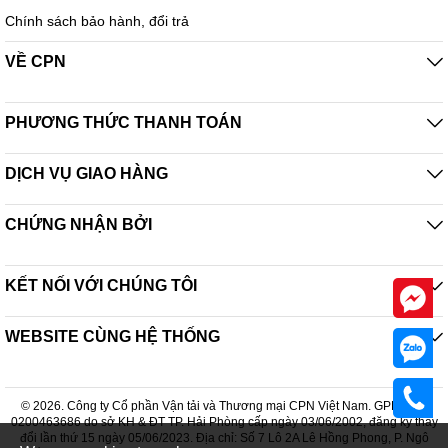
Chính sách bảo hành, đổi trả
VỀ CPN
PHƯƠNG THỨC THANH TOÁN
DỊCH VỤ GIAO HÀNG
CHỨNG NHẬN BỞI
KẾT NỐI VỚI CHÚNG TÔI
WEBSITE CÙNG HỆ THỐNG
© 2026. Công ty Cổ phần Vận tải và Thương mại CPN Việt Nam. GPDKKD:
0200463686 do sở KH & ĐT TP. Hải Phòng cấp ngày 03/06/2002, đăng ký thay
đổi lần thứ 15 ngày 05/06/2023. Địa chỉ: Số 7 Lô 2A Lê Hồng Phong, P. Ngô