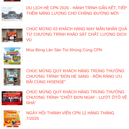
DU LỊCH HÈ CPN 2026 - HÀNH TRÌNH GẮN KẾT, TIẾP
THÊM NĂNG LƯỢNG CHO CHẶNG ĐƯỜNG MỚI
CHÚC MỪNG 03 KHÁCH HÀNG MAY MẮN NHẬN QUÀ
TỪ CHƯƠNG TRÌNH KHẢO SÁT CHẤT LƯỢNG DỊCH
VỤ
Mùa Bóng Lăn Săn Tivi Khủng Cùng CPN
CHÚC MỪNG QUÝ KHÁCH HÀNG TRÚNG THƯỞNG
CHƯƠNG TRÌNH "ĐÓN HÈ SANG - RỘN RÀNG ƯU
ĐÃI CÙNG HISENSE"
CHÚC MỪNG QUÝ KHÁCH HÀNG TRÚNG THƯỞNG
CHƯƠNG TRÌNH "CHỐT ĐƠN NGAY - LƯỚT ÔTÔ VỀ
NHÀ"
NGÀY HỘI THÀNH VIÊN CPN 12 HÀNG THÁNG
7/2026