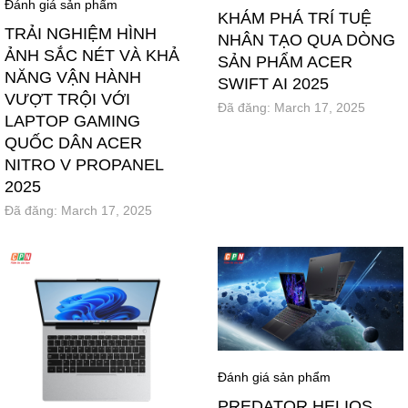
Đánh giá sản phẩm
KHÁM PHÁ TRÍ TUỆ
TRẢI NGHIỆM HÌNH
NHÂN TẠO QUA DÒNG
ẢNH SẮC NÉT VÀ KHẢ
SẢN PHẨM ACER
NĂNG VẬN HÀNH
SWIFT AI 2025
VƯỢT TRỘI VỚI
Đã đăng:
March 17, 2025
LAPTOP GAMING
QUỐC DÂN ACER
NITRO V PROPANEL
2025
Đã đăng:
March 17, 2025
Đánh giá sản phẩm
PREDATOR HELIOS