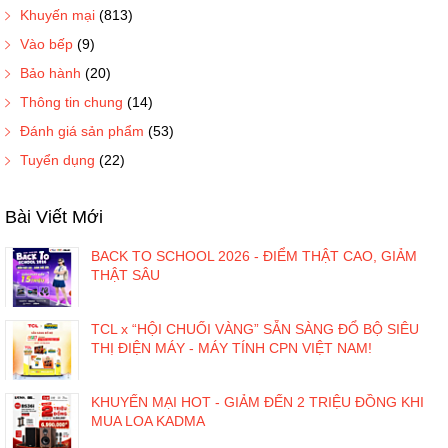
Khuyến mại
(813)
Vào bếp
(9)
Bảo hành
(20)
Thông tin chung
(14)
Đánh giá sản phẩm
(53)
Tuyển dụng
(22)
Bài Viết Mới
BACK TO SCHOOL 2026 - ĐIỂM THẬT CAO, GIẢM
THẬT SÂU
TCL x “HỘI CHUỐI VÀNG” SẴN SÀNG ĐỔ BỘ SIÊU
THỊ ĐIỆN MÁY - MÁY TÍNH CPN VIỆT NAM!
KHUYẾN MẠI HOT - GIẢM ĐẾN 2 TRIỆU ĐỒNG KHI
MUA LOA KADMA