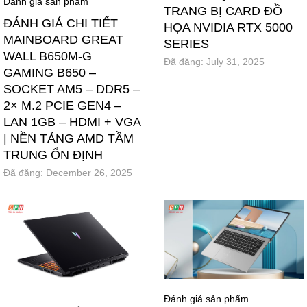
Đánh giá sản phẩm
TRANG BỊ CARD ĐỒ
ĐÁNH GIÁ CHI TIẾT
HỌA NVIDIA RTX 5000
MAINBOARD GREAT
SERIES
WALL B650M-G
Đã đăng:
July 31, 2025
GAMING B650 –
SOCKET AM5 – DDR5 –
2× M.2 PCIE GEN4 –
LAN 1GB – HDMI + VGA
| NỀN TẢNG AMD TẦM
TRUNG ỔN ĐỊNH
Đã đăng:
December 26, 2025
Đánh giá sản phẩm